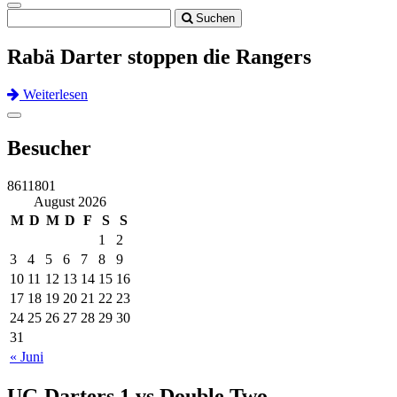
Toggle
Suchen
navigation
Rabä Darter stoppen die Rangers
Weiterlesen
Previous
Next
Toggle
navigation
Besucher
8611801
August 2026
M
D
M
D
F
S
S
1
2
3
4
5
6
7
8
9
10
11
12
13
14
15
16
17
18
19
20
21
22
23
24
25
26
27
28
29
30
31
« Juni
UG Darters 1 vs Double Two