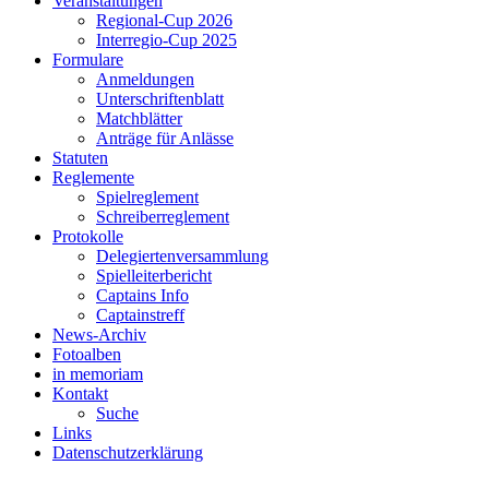
Veranstaltungen
Regional-Cup 2026
Interregio-Cup 2025
Formulare
Anmeldungen
Unterschriftenblatt
Matchblätter
Anträge für Anlässe
Statuten
Reglemente
Spielreglement
Schreiberreglement
Protokolle
Delegiertenversammlung
Spielleiterbericht
Captains Info
Captainstreff
News-Archiv
Fotoalben
in memoriam
Kontakt
Suche
Links
Datenschutzerklärung