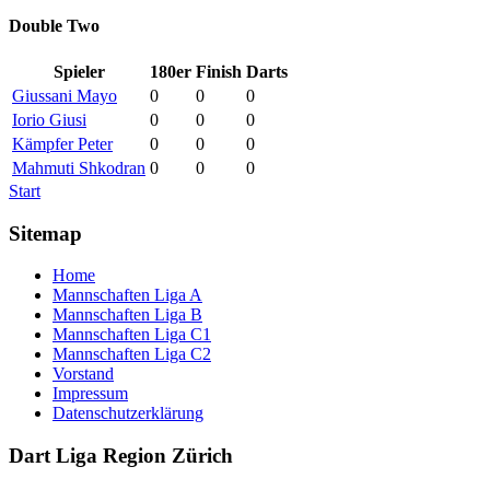
Double Two
Spieler
180er
Finish
Darts
Giussani Mayo
0
0
0
Iorio Giusi
0
0
0
Kämpfer Peter
0
0
0
Mahmuti Shkodran
0
0
0
Start
Sitemap
Home
Mannschaften Liga A
Mannschaften Liga B
Mannschaften Liga C1
Mannschaften Liga C2
Vorstand
Impressum
Datenschutzerklärung
Dart Liga Region Zürich