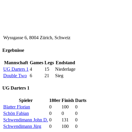
Wyssgasse 6, 8004 Zürich, Schweiz
Ergebnisse
Mannschaft
Games
Legs
Endstand
UG Darters 1
4
15
Niederlage
Double Two
6
21
Sieg
UG Darters 1
Spieler
180er
Finish
Darts
Blatter Florian
0
100
0
Schön Fabian
0
0
0
Schwendimann John D.
0
131
0
Schwendimann Jürg
0
100
0