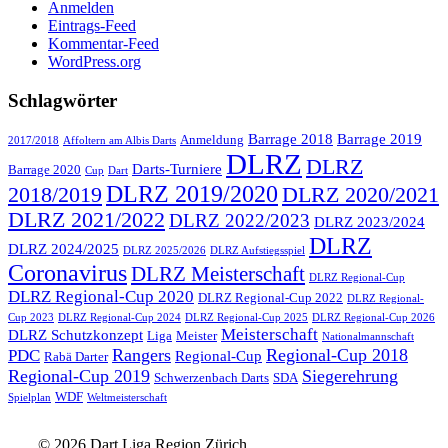
Anmelden
Eintrags-Feed
Kommentar-Feed
WordPress.org
Schlagwörter
Barrage 2018
Barrage 2019
Anmeldung
2017/2018
Affoltern am Albis Darts
DLRZ
DLRZ
Darts-Turniere
Barrage 2020
Cup
Dart
DLRZ 2019/2020
2018/2019
DLRZ 2020/2021
DLRZ 2021/2022
DLRZ 2022/2023
DLRZ 2023/2024
DLRZ
DLRZ 2024/2025
DLRZ 2025/2026
DLRZ Aufstiegsspiel
Coronavirus
DLRZ Meisterschaft
DLRZ Regional-Cup
DLRZ Regional-Cup 2020
DLRZ Regional-Cup 2022
DLRZ Regional-
Cup 2023
DLRZ Regional-Cup 2024
DLRZ Regional-Cup 2025
DLRZ Regional-Cup 2026
Meisterschaft
DLRZ Schutzkonzept
Liga
Meister
Nationalmannschaft
Rangers
Regional-Cup 2018
PDC
Regional-Cup
Rabä Darter
Regional-Cup 2019
Siegerehrung
Schwerzenbach Darts
SDA
WDF
Spielplan
Weltmeisterschaft
© 2026 Dart Liga Region Zürich