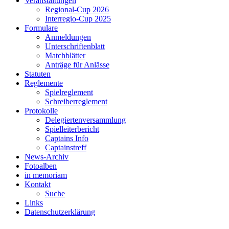
Veranstaltungen
Regional-Cup 2026
Interregio-Cup 2025
Formulare
Anmeldungen
Unterschriftenblatt
Matchblätter
Anträge für Anlässe
Statuten
Reglemente
Spielreglement
Schreiberreglement
Protokolle
Delegiertenversammlung
Spielleiterbericht
Captains Info
Captainstreff
News-Archiv
Fotoalben
in memoriam
Kontakt
Suche
Links
Datenschutzerklärung