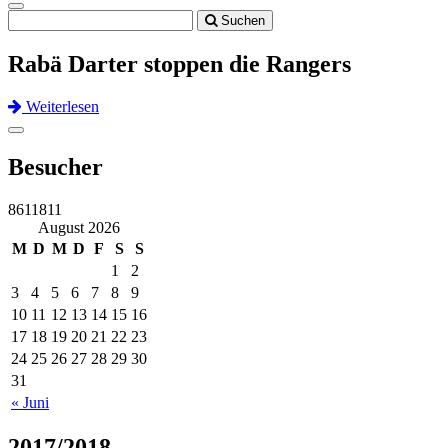
Toggle
Suchen
navigation
Rabä Darter stoppen die Rangers
Weiterlesen
Previous
Next
Toggle
navigation
Besucher
8611811
August 2026
M
D
M
D
F
S
S
1
2
3
4
5
6
7
8
9
10
11
12
13
14
15
16
17
18
19
20
21
22
23
24
25
26
27
28
29
30
31
« Juni
2017/2018