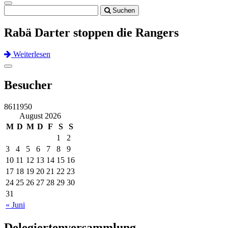
Toggle
Suchen
navigation
Rabä Darter stoppen die Rangers
Weiterlesen
Previous
Next
Toggle
navigation
Besucher
8611950
August 2026
M
D
M
D
F
S
S
1
2
3
4
5
6
7
8
9
10
11
12
13
14
15
16
17
18
19
20
21
22
23
24
25
26
27
28
29
30
31
« Juni
Delegiertenversammlung