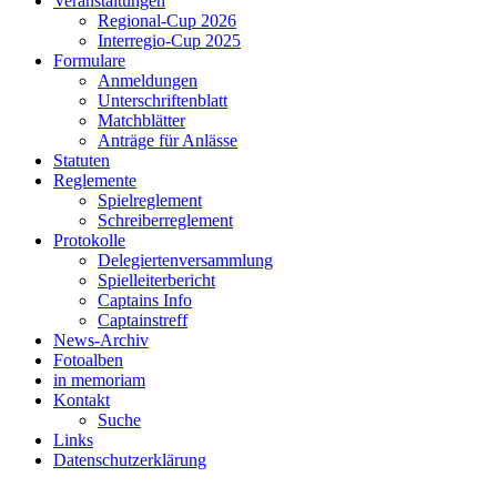
Veranstaltungen
Regional-Cup 2026
Interregio-Cup 2025
Formulare
Anmeldungen
Unterschriftenblatt
Matchblätter
Anträge für Anlässe
Statuten
Reglemente
Spielreglement
Schreiberreglement
Protokolle
Delegiertenversammlung
Spielleiterbericht
Captains Info
Captainstreff
News-Archiv
Fotoalben
in memoriam
Kontakt
Suche
Links
Datenschutzerklärung