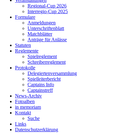
Veranstaltungen
Regional-Cup 2026
Interregio-Cup 2025
Formulare
Anmeldungen
Unterschriftenblatt
Matchblätter
Anträge für Anlässe
Statuten
Reglemente
Spielreglement
Schreiberreglement
Protokolle
Delegiertenversammlung
Spielleiterbericht
Captains Info
Captainstreff
News-Archiv
Fotoalben
in memoriam
Kontakt
Suche
Links
Datenschutzerklärung