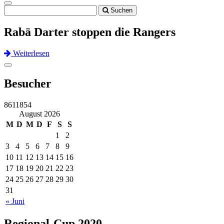
Toggle
Suchen
navigation
Rabä Darter stoppen die Rangers
Weiterlesen
Previous
Next
Toggle
navigation
Besucher
8611854
August 2026
M
D
M
D
F
S
S
1
2
3
4
5
6
7
8
9
10
11
12
13
14
15
16
17
18
19
20
21
22
23
24
25
26
27
28
29
30
31
« Juni
Regional-Cup 2020