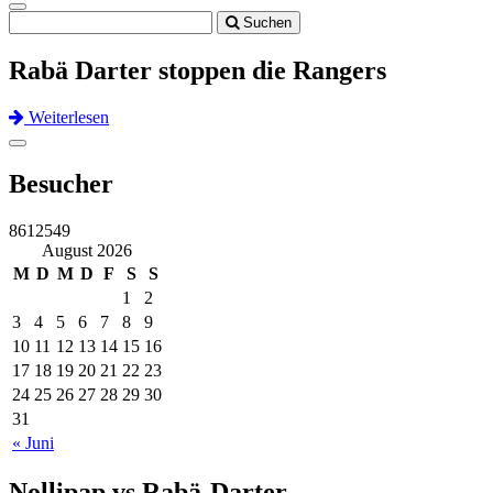
Toggle
Suchen
navigation
Rabä Darter stoppen die Rangers
Weiterlesen
Previous
Next
Toggle
navigation
Besucher
8612549
August 2026
M
D
M
D
F
S
S
1
2
3
4
5
6
7
8
9
10
11
12
13
14
15
16
17
18
19
20
21
22
23
24
25
26
27
28
29
30
31
« Juni
Nollipap vs Rabä-Darter