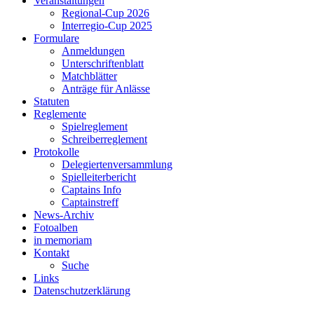
Veranstaltungen
Regional-Cup 2026
Interregio-Cup 2025
Formulare
Anmeldungen
Unterschriftenblatt
Matchblätter
Anträge für Anlässe
Statuten
Reglemente
Spielreglement
Schreiberreglement
Protokolle
Delegiertenversammlung
Spielleiterbericht
Captains Info
Captainstreff
News-Archiv
Fotoalben
in memoriam
Kontakt
Suche
Links
Datenschutzerklärung