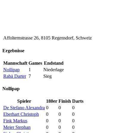
Affolternstrasse 26, 8105 Regensdorf, Schweiz
Ergebnisse
Mannschaft
Games
Endstand
Nollipap
1
Niederlage
Rabä Darter
7
Sieg
Nollipap
Spieler
180er
Finish
Darts
De Stefano Alexandra
0
0
0
Eberhart Christoph
0
0
0
Fink Markus
0
0
0
Meier Stephan
0
0
0