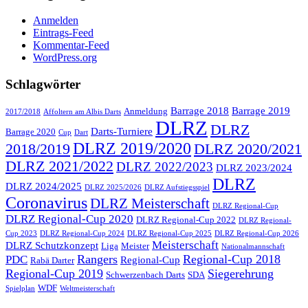
Anmelden
Eintrags-Feed
Kommentar-Feed
WordPress.org
Schlagwörter
Barrage 2018
Barrage 2019
Anmeldung
2017/2018
Affoltern am Albis Darts
DLRZ
DLRZ
Darts-Turniere
Barrage 2020
Cup
Dart
DLRZ 2019/2020
2018/2019
DLRZ 2020/2021
DLRZ 2021/2022
DLRZ 2022/2023
DLRZ 2023/2024
DLRZ
DLRZ 2024/2025
DLRZ 2025/2026
DLRZ Aufstiegsspiel
Coronavirus
DLRZ Meisterschaft
DLRZ Regional-Cup
DLRZ Regional-Cup 2020
DLRZ Regional-Cup 2022
DLRZ Regional-
Cup 2023
DLRZ Regional-Cup 2024
DLRZ Regional-Cup 2025
DLRZ Regional-Cup 2026
Meisterschaft
DLRZ Schutzkonzept
Liga
Meister
Nationalmannschaft
Rangers
Regional-Cup 2018
PDC
Regional-Cup
Rabä Darter
Regional-Cup 2019
Siegerehrung
Schwerzenbach Darts
SDA
WDF
Spielplan
Weltmeisterschaft