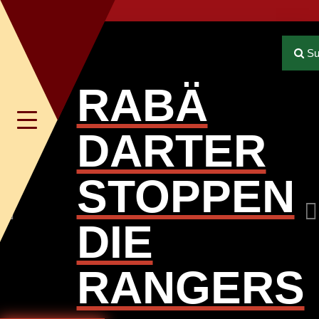
Previous
Su
RABÄ
Toggle
DARTER
navigation
STOPPEN
DIE
RANGERS