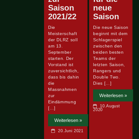
Saison
neue
2021/22
Saison
Die
Die neue Saison
Meisterschaft
beginnt mit dem
der DLRZ soll
Schlagerspiel
am 13.
zwischen den
September
beiden besten
starten. Der
Teams der
Vorstand ist
letzten Saison,
zuversichtlich,
Rangers und
dass bis dahin
Double Two.
die
Dies […]
Massnahmen
Weiterlesen »
zur
Eindämmung
10.August
[…]
2020
Weiterlesen »
20.Juni 2021