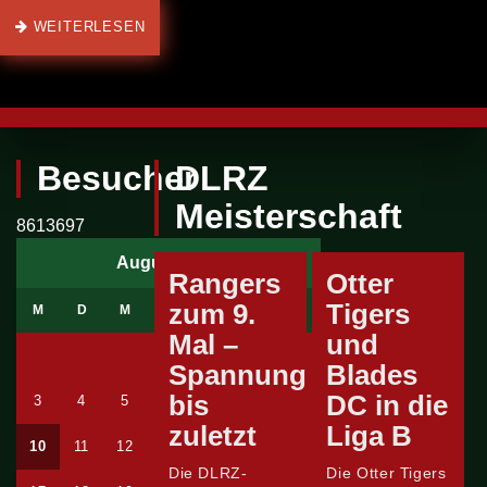
WEITERLESEN
Besucher
DLRZ
Meisterschaft
8613697
August 2026
Rangers
Otter
zum 9.
Tigers
M
D
M
D
F
S
S
Mal –
und
1
2
Spannung
Blades
bis
DC in die
3
4
5
6
7
8
9
zuletzt
Liga B
10
11
12
13
14
15
16
Die DLRZ-
Die Otter Tigers