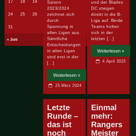
17
18
19
20
21
22
23
Saison
und der Blades
2023/2024
DC steigen
24
25
26
27
zeichnet sich
28
29
30
direkt in die B-
durch
Liga auf. Beide
Spannung in
Teams holten
31
allen Ligen aus.
sich in der
Sämtliche
letzten […]
« Juni
Entscheidungen
Weiterlesen »
in allen Ligen
sind erst in der
4.April 2023
[…]
Weiterlesen »
25.März 2024
Letzte
Einmal
Runde –
mehr:
das ist
Rangers
noch
Meister