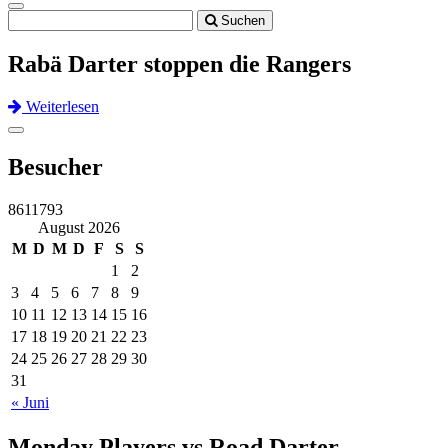
Toggle
Suchen
navigation
Rabä Darter stoppen die Rangers
Weiterlesen
Previous
Next
Toggle
navigation
Besucher
8611793
August 2026
M
D
M
D
F
S
S
1
2
3
4
5
6
7
8
9
10
11
12
13
14
15
16
17
18
19
20
21
22
23
24
25
26
27
28
29
30
31
« Juni
Monday Players vs Road Darter