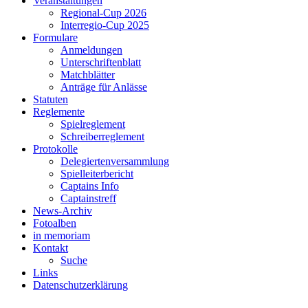
Veranstaltungen
Regional-Cup 2026
Interregio-Cup 2025
Formulare
Anmeldungen
Unterschriftenblatt
Matchblätter
Anträge für Anlässe
Statuten
Reglemente
Spielreglement
Schreiberreglement
Protokolle
Delegiertenversammlung
Spielleiterbericht
Captains Info
Captainstreff
News-Archiv
Fotoalben
in memoriam
Kontakt
Suche
Links
Datenschutzerklärung