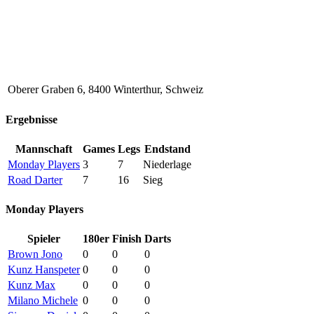
Oberer Graben 6, 8400 Winterthur, Schweiz
Ergebnisse
Mannschaft
Games
Legs
Endstand
Monday Players
3
7
Niederlage
Road Darter
7
16
Sieg
Monday Players
Spieler
180er
Finish
Darts
Brown Jono
0
0
0
Kunz Hanspeter
0
0
0
Kunz Max
0
0
0
Milano Michele
0
0
0