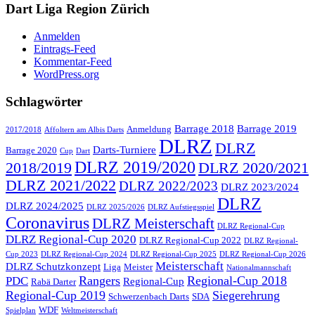
Dart Liga Region Zürich
Anmelden
Eintrags-Feed
Kommentar-Feed
WordPress.org
Schlagwörter
Barrage 2018
Barrage 2019
Anmeldung
2017/2018
Affoltern am Albis Darts
DLRZ
DLRZ
Darts-Turniere
Barrage 2020
Cup
Dart
DLRZ 2019/2020
2018/2019
DLRZ 2020/2021
DLRZ 2021/2022
DLRZ 2022/2023
DLRZ 2023/2024
DLRZ
DLRZ 2024/2025
DLRZ 2025/2026
DLRZ Aufstiegsspiel
Coronavirus
DLRZ Meisterschaft
DLRZ Regional-Cup
DLRZ Regional-Cup 2020
DLRZ Regional-Cup 2022
DLRZ Regional-
Cup 2023
DLRZ Regional-Cup 2024
DLRZ Regional-Cup 2025
DLRZ Regional-Cup 2026
Meisterschaft
DLRZ Schutzkonzept
Liga
Meister
Nationalmannschaft
Rangers
Regional-Cup 2018
PDC
Regional-Cup
Rabä Darter
Regional-Cup 2019
Siegerehrung
Schwerzenbach Darts
SDA
WDF
Spielplan
Weltmeisterschaft