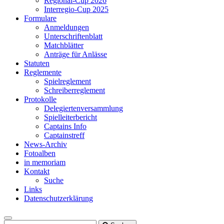
Regional-Cup 2026
Interregio-Cup 2025
Formulare
Anmeldungen
Unterschriftenblatt
Matchblätter
Anträge für Anlässe
Statuten
Reglemente
Spielreglement
Schreiberreglement
Protokolle
Delegiertenversammlung
Spielleiterbericht
Captains Info
Captainstreff
News-Archiv
Fotoalben
in memoriam
Kontakt
Suche
Links
Datenschutzerklärung
Toggle