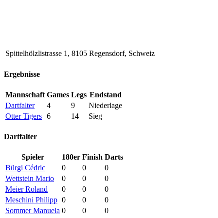
Spittelhölzlistrasse 1, 8105 Regensdorf, Schweiz
Ergebnisse
Mannschaft
Games
Legs
Endstand
Dartfalter
4
9
Niederlage
Otter Tigers
6
14
Sieg
Dartfalter
Spieler
180er
Finish
Darts
Bürgi Cédric
0
0
0
Wettstein Mario
0
0
0
Meier Roland
0
0
0
Meschini Philipp
0
0
0
Sommer Manuela
0
0
0