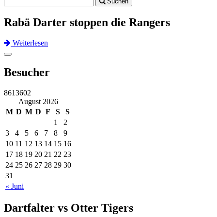
Suchen
navigation
Rabä Darter stoppen die Rangers
Weiterlesen
Previous
Next
Toggle
navigation
Besucher
8613602
August 2026
M
D
M
D
F
S
S
1
2
3
4
5
6
7
8
9
10
11
12
13
14
15
16
17
18
19
20
21
22
23
24
25
26
27
28
29
30
31
« Juni
Dartfalter vs Otter Tigers