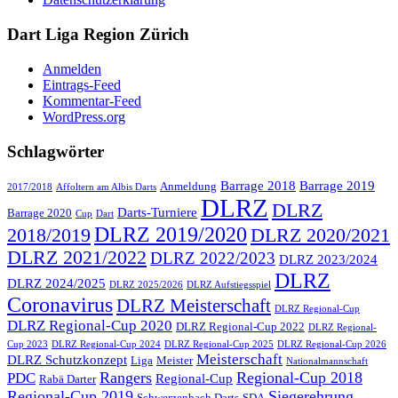
Dart Liga Region Zürich
Anmelden
Eintrags-Feed
Kommentar-Feed
WordPress.org
Schlagwörter
Barrage 2018
Barrage 2019
Anmeldung
2017/2018
Affoltern am Albis Darts
DLRZ
DLRZ
Darts-Turniere
Barrage 2020
Cup
Dart
DLRZ 2019/2020
2018/2019
DLRZ 2020/2021
DLRZ 2021/2022
DLRZ 2022/2023
DLRZ 2023/2024
DLRZ
DLRZ 2024/2025
DLRZ 2025/2026
DLRZ Aufstiegsspiel
Coronavirus
DLRZ Meisterschaft
DLRZ Regional-Cup
DLRZ Regional-Cup 2020
DLRZ Regional-Cup 2022
DLRZ Regional-
Cup 2023
DLRZ Regional-Cup 2024
DLRZ Regional-Cup 2025
DLRZ Regional-Cup 2026
Meisterschaft
DLRZ Schutzkonzept
Liga
Meister
Nationalmannschaft
Rangers
Regional-Cup 2018
PDC
Regional-Cup
Rabä Darter
Regional-Cup 2019
Siegerehrung
Schwerzenbach Darts
SDA