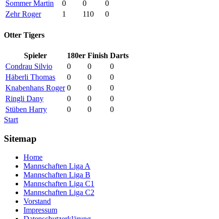
Sommer Martin
0
0
0
Zehr Roger
1
110
0
Otter Tigers
Spieler
180er
Finish
Darts
Condrau Silvio
0
0
0
Häberli Thomas
0
0
0
Knabenhans Roger
0
0
0
Ringli Dany
0
0
0
Stüben Harry
0
0
0
Start
Sitemap
Home
Mannschaften Liga A
Mannschaften Liga B
Mannschaften Liga C1
Mannschaften Liga C2
Vorstand
Impressum
Datenschutzerklärung