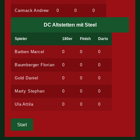
Carmack Andrew
0
0
0
DC Altstetten mit Steel
Spieler
180er
Finish
Darts
Barben Marcel
0
0
0
Baumberger Florian
0
0
0
Gold Daniel
0
0
0
Marty Stephan
0
0
0
Ula Attila
0
0
0
Start