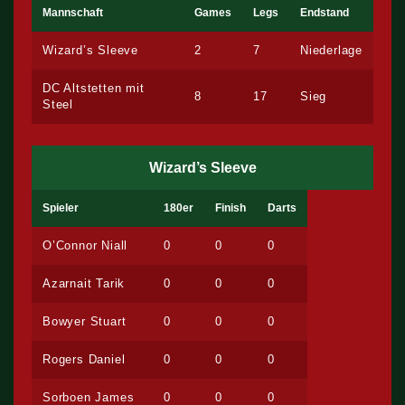
Mannschaft
Games
Legs
Endstand
Wizard’s Sleeve
2
7
Niederlage
DC Altstetten mit
8
17
Sieg
Steel
Wizard’s Sleeve
Spieler
180er
Finish
Darts
O’Connor Niall
0
0
0
Azarnait Tarik
0
0
0
Bowyer Stuart
0
0
0
Rogers Daniel
0
0
0
Sorboen James
0
0
0