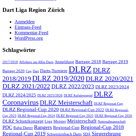
Dart Liga Region Zürich
Anmelden
Eintrags-Feed
Kommentar-Feed
WordPress.org
Schlagwörter
Barrage 2018
Barrage 2019
Anmeldung
2017/2018
Affoltern am Albis Darts
DLRZ
DLRZ
Darts-Turniere
Barrage 2020
Cup
Dart
DLRZ 2019/2020
2018/2019
DLRZ 2020/2021
DLRZ 2021/2022
DLRZ 2022/2023
DLRZ 2023/2024
DLRZ
DLRZ 2024/2025
DLRZ 2025/2026
DLRZ Aufstiegsspiel
Coronavirus
DLRZ Meisterschaft
DLRZ Regional-Cup
DLRZ Regional-Cup 2020
DLRZ Regional-Cup 2022
DLRZ Regional-
Cup 2023
DLRZ Regional-Cup 2024
DLRZ Regional-Cup 2025
DLRZ Regional-Cup 2026
Meisterschaft
DLRZ Schutzkonzept
Liga
Meister
Nationalmannschaft
Rangers
Regional-Cup 2018
PDC
Regional-Cup
Rabä Darter
Regional-Cup 2019
Siegerehrung
Schwerzenbach Darts
SDA