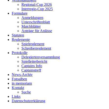
Veranstaltungen
Regional-Cup 2026
Interregio-Cup 2025
Formulare
Anmeldungen
Unterschriftenblatt
Matchblätter
Anträge für Anlässe
Statuten
Reglemente
Spielreglement
Schreiberreglement
Protokolle
Delegiertenversammlung
Spielleiterbericht
Captains Info
Captainstreff
News-Archiv
Fotoalben
in memoriam
Kontakt
Suche
Links
Datenschutzerklärung