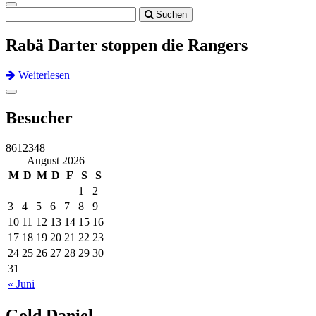
Toggle
Suchen
navigation
Rabä Darter stoppen die Rangers
Weiterlesen
Previous
Next
Toggle
navigation
Besucher
8612348
August 2026
M
D
M
D
F
S
S
1
2
3
4
5
6
7
8
9
10
11
12
13
14
15
16
17
18
19
20
21
22
23
24
25
26
27
28
29
30
31
« Juni
Gold Daniel