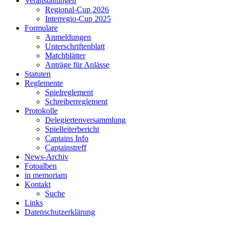
Veranstaltungen
Regional-Cup 2026
Interregio-Cup 2025
Formulare
Anmeldungen
Unterschriftenblatt
Matchblätter
Anträge für Anlässe
Statuten
Reglemente
Spielreglement
Schreiberreglement
Protokolle
Delegiertenversammlung
Spielleiterbericht
Captains Info
Captainstreff
News-Archiv
Fotoalben
in memoriam
Kontakt
Suche
Links
Datenschutzerklärung