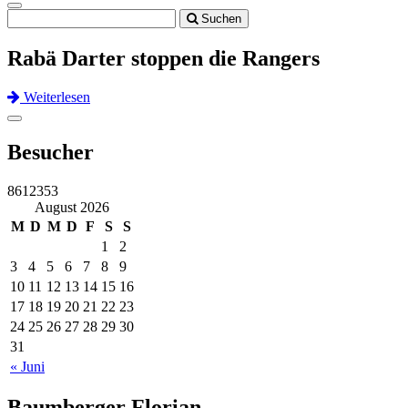
Toggle
Suchen
navigation
Rabä Darter stoppen die Rangers
Weiterlesen
Previous
Next
Toggle
navigation
Besucher
8612353
August 2026
M
D
M
D
F
S
S
1
2
3
4
5
6
7
8
9
10
11
12
13
14
15
16
17
18
19
20
21
22
23
24
25
26
27
28
29
30
31
« Juni
Baumberger Florian