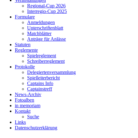
Veranstaltungen
Regional-Cup 2026
Interregio-Cup 2025
Formulare
Anmeldungen
Unterschriftenblatt
Matchblätter
Anträge für Anlässe
Statuten
Reglemente
Spielreglement
Schreiberreglement
Protokolle
Delegiertenversammlung
Spielleiterbericht
Captains Info
Captainstreff
News-Archiv
Fotoalben
in memoriam
Kontakt
Suche
Links
Datenschutzerklärung