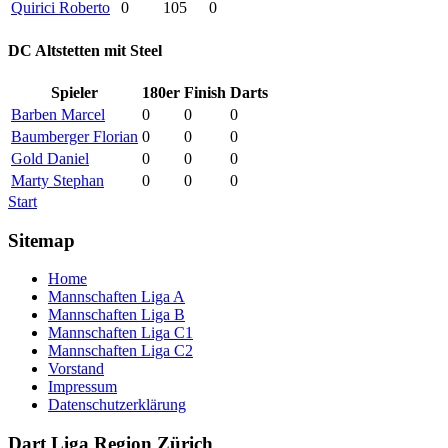
Quirici Roberto
0
105
0
DC Altstetten mit Steel
Spieler
180er
Finish
Darts
Barben Marcel
0
0
0
Baumberger Florian
0
0
0
Gold Daniel
0
0
0
Marty Stephan
0
0
0
Start
Sitemap
Home
Mannschaften Liga A
Mannschaften Liga B
Mannschaften Liga C1
Mannschaften Liga C2
Vorstand
Impressum
Datenschutzerklärung
Dart Liga Region Zürich