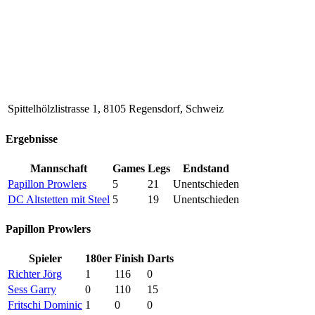
Spittelhölzlistrasse 1, 8105 Regensdorf, Schweiz
Ergebnisse
Mannschaft
Games
Legs
Endstand
Papillon Prowlers
5
21
Unentschieden
DC Altstetten mit Steel
5
19
Unentschieden
Papillon Prowlers
Spieler
180er
Finish
Darts
Richter Jörg
1
116
0
Sess Garry
0
110
15
Fritschi Dominic
1
0
0