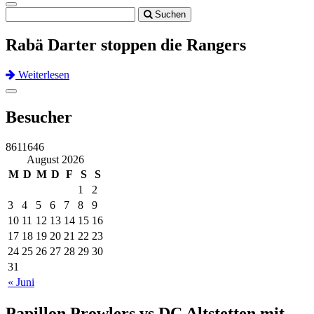
Toggle
Suchen
navigation
Rabä Darter stoppen die Rangers
Weiterlesen
Previous
Next
Toggle
navigation
Besucher
8611646
August 2026
M
D
M
D
F
S
S
1
2
3
4
5
6
7
8
9
10
11
12
13
14
15
16
17
18
19
20
21
22
23
24
25
26
27
28
29
30
31
« Juni
Papillon Prowlers vs DC Altstetten mit