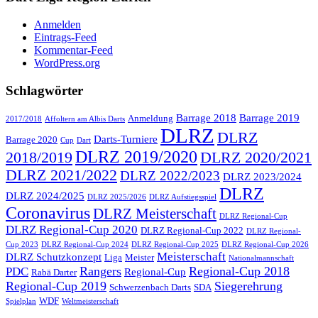
Anmelden
Eintrags-Feed
Kommentar-Feed
WordPress.org
Schlagwörter
Barrage 2018
Barrage 2019
Anmeldung
2017/2018
Affoltern am Albis Darts
DLRZ
DLRZ
Darts-Turniere
Barrage 2020
Cup
Dart
DLRZ 2019/2020
2018/2019
DLRZ 2020/2021
DLRZ 2021/2022
DLRZ 2022/2023
DLRZ 2023/2024
DLRZ
DLRZ 2024/2025
DLRZ 2025/2026
DLRZ Aufstiegsspiel
Coronavirus
DLRZ Meisterschaft
DLRZ Regional-Cup
DLRZ Regional-Cup 2020
DLRZ Regional-Cup 2022
DLRZ Regional-
Cup 2023
DLRZ Regional-Cup 2024
DLRZ Regional-Cup 2025
DLRZ Regional-Cup 2026
Meisterschaft
DLRZ Schutzkonzept
Liga
Meister
Nationalmannschaft
Rangers
Regional-Cup 2018
PDC
Regional-Cup
Rabä Darter
Regional-Cup 2019
Siegerehrung
Schwerzenbach Darts
SDA
WDF
Spielplan
Weltmeisterschaft