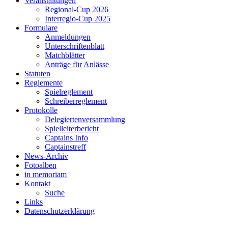
Veranstaltungen
Regional-Cup 2026
Interregio-Cup 2025
Formulare
Anmeldungen
Unterschriftenblatt
Matchblätter
Anträge für Anlässe
Statuten
Reglemente
Spielreglement
Schreiberreglement
Protokolle
Delegiertenversammlung
Spielleiterbericht
Captains Info
Captainstreff
News-Archiv
Fotoalben
in memoriam
Kontakt
Suche
Links
Datenschutzerklärung