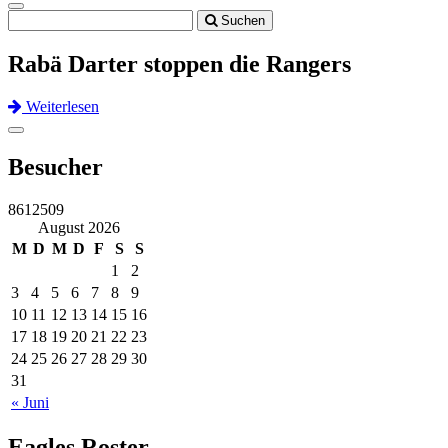
Toggle
Suchen
navigation
Rabä Darter stoppen die Rangers
Weiterlesen
Previous
Next
Toggle
navigation
Besucher
8612509
August 2026
M
D
M
D
F
S
S
1
2
3
4
5
6
7
8
9
10
11
12
13
14
15
16
17
18
19
20
21
22
23
24
25
26
27
28
29
30
31
« Juni
Eagles Roster