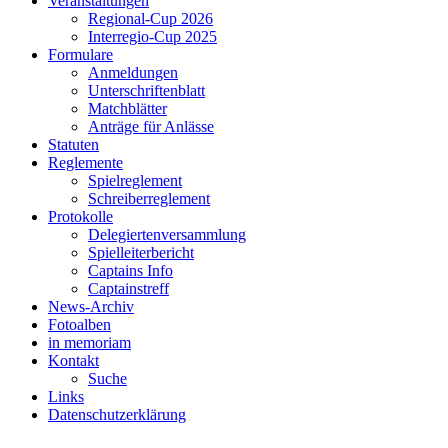
Veranstaltungen
Regional-Cup 2026
Interregio-Cup 2025
Formulare
Anmeldungen
Unterschriftenblatt
Matchblätter
Anträge für Anlässe
Statuten
Reglemente
Spielreglement
Schreiberreglement
Protokolle
Delegiertenversammlung
Spielleiterbericht
Captains Info
Captainstreff
News-Archiv
Fotoalben
in memoriam
Kontakt
Suche
Links
Datenschutzerklärung