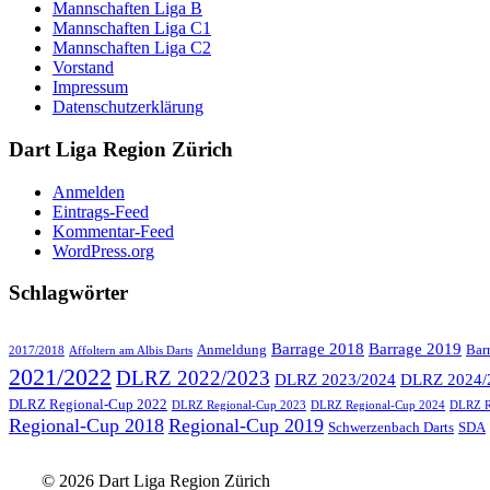
Mannschaften Liga B
Mannschaften Liga C1
Mannschaften Liga C2
Vorstand
Impressum
Datenschutzerklärung
Dart Liga Region Zürich
Anmelden
Eintrags-Feed
Kommentar-Feed
WordPress.org
Schlagwörter
Barrage 2018
Barrage 2019
Anmeldung
Bar
2017/2018
Affoltern am Albis Darts
2021/2022
DLRZ 2022/2023
DLRZ 2023/2024
DLRZ 2024/
DLRZ Regional-Cup 2022
DLRZ Regional-Cup 2023
DLRZ Regional-Cup 2024
DLRZ R
Regional-Cup 2018
Regional-Cup 2019
Schwerzenbach Darts
SDA
© 2026 Dart Liga Region Zürich