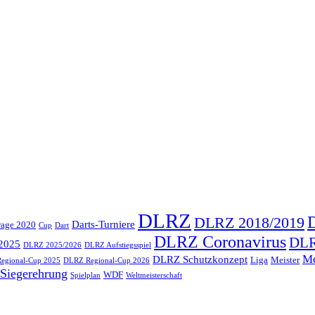
DLRZ
DLRZ 2018/2019
Darts-Turniere
rage 2020
Cup
Dart
DLRZ Coronavirus
DLR
2025
DLRZ 2025/2026
DLRZ Aufstiegsspiel
Me
DLRZ Schutzkonzept
Liga
Meister
egional-Cup 2025
DLRZ Regional-Cup 2026
Siegerehrung
WDF
Spielplan
Weltmeisterschaft