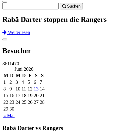
Toggle
Suchen
navigation
Rabä Darter stoppen die Rangers
Weiterlesen
Previous
Next
Toggle
navigation
Besucher
8611470
Juni 2026
M
D
M
D
F
S
S
1
2
3
4
5
6
7
8
9
10
11
12
13
14
15
16
17
18
19
20
21
22
23
24
25
26
27
28
29
30
« Mai
Rabä Darter vs Rangers