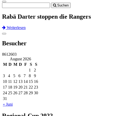
Toggle
Suchen
navigation
Rabä Darter stoppen die Rangers
Weiterlesen
Previous
Next
Toggle
navigation
Besucher
8612603
August 2026
M
D
M
D
F
S
S
1
2
3
4
5
6
7
8
9
10
11
12
13
14
15
16
17
18
19
20
21
22
23
24
25
26
27
28
29
30
31
« Juni
Regional-Cup 2022