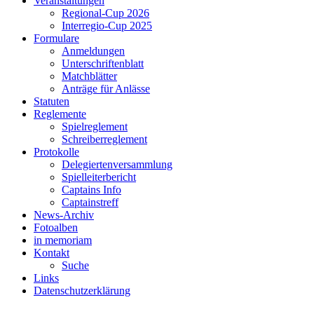
Veranstaltungen
Regional-Cup 2026
Interregio-Cup 2025
Formulare
Anmeldungen
Unterschriftenblatt
Matchblätter
Anträge für Anlässe
Statuten
Reglemente
Spielreglement
Schreiberreglement
Protokolle
Delegiertenversammlung
Spielleiterbericht
Captains Info
Captainstreff
News-Archiv
Fotoalben
in memoriam
Kontakt
Suche
Links
Datenschutzerklärung