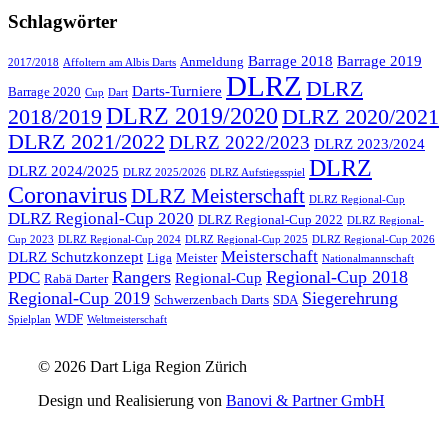
Schlagwörter
Barrage 2018
Barrage 2019
Anmeldung
2017/2018
Affoltern am Albis Darts
DLRZ
DLRZ
Darts-Turniere
Barrage 2020
Cup
Dart
DLRZ 2019/2020
2018/2019
DLRZ 2020/2021
DLRZ 2021/2022
DLRZ 2022/2023
DLRZ 2023/2024
DLRZ
DLRZ 2024/2025
DLRZ 2025/2026
DLRZ Aufstiegsspiel
Coronavirus
DLRZ Meisterschaft
DLRZ Regional-Cup
DLRZ Regional-Cup 2020
DLRZ Regional-Cup 2022
DLRZ Regional-
Cup 2023
DLRZ Regional-Cup 2024
DLRZ Regional-Cup 2025
DLRZ Regional-Cup 2026
Meisterschaft
DLRZ Schutzkonzept
Liga
Meister
Nationalmannschaft
Rangers
Regional-Cup 2018
PDC
Regional-Cup
Rabä Darter
Regional-Cup 2019
Siegerehrung
Schwerzenbach Darts
SDA
WDF
Spielplan
Weltmeisterschaft
© 2026 Dart Liga Region Zürich
Design und Realisierung von
Banovi & Partner GmbH