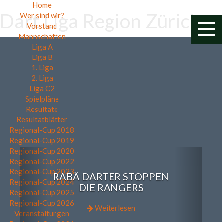
Home
Dart Liga Region Zürich
Wer sind wir?
Vorstand
Togg
Mannschaften
navi
Liga A
Liga B
1. Liga
2. Liga
Liga C2
Spielpläne
Resultate
Resultatblätter
Regional-Cup 2018
Regional-Cup 2019
Regional-Cup 2020
Previous
Next
Regional-Cup 2022
Regional-Cup 2023
RABÄ DARTER STOPPEN
Regional-Cup 2024
DIE RANGERS
Regional-Cup 2025
Regional-Cup 2026
Weiterlesen
Veranstaltungen