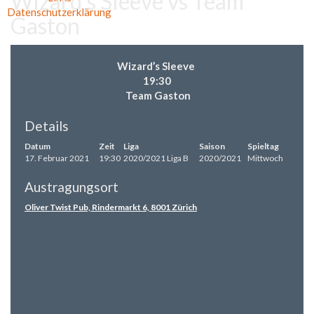
Wizard’s Sleeve vs Team
Datenschutzerklärung
Gaston
Wizard’s Sleeve
19:30
Team Gaston
Details
Datum
Zeit
Liga
Saison
Spieltag
17. Februar 2021
19:30
2020/2021 Liga B
2020/2021
Mittwoch
Austragungsort
Oliver Twist Pub, Rindermarkt 6, 8001 Zürich