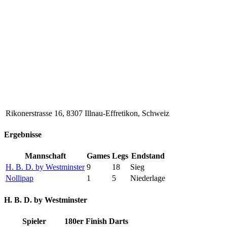
Rikonerstrasse 16, 8307 Illnau-Effretikon, Schweiz
Ergebnisse
Mannschaft
Games
Legs
Endstand
H. B. D. by Westminster
9
18
Sieg
Nollipap
1
5
Niederlage
H. B. D. by Westminster
Spieler
180er
Finish
Darts