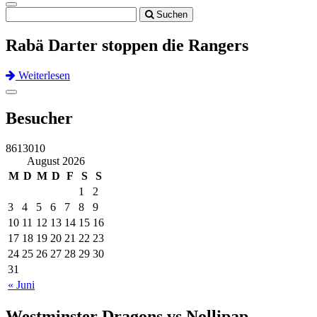
Toggle
Suchen
navigation
Rabä Darter stoppen die Rangers
Weiterlesen
Previous
Next
Toggle
navigation
Besucher
8613010
August 2026
M
D
M
D
F
S
S
1
2
3
4
5
6
7
8
9
10
11
12
13
14
15
16
17
18
19
20
21
22
23
24
25
26
27
28
29
30
31
« Juni
Westminster Dragons vs Nollipap