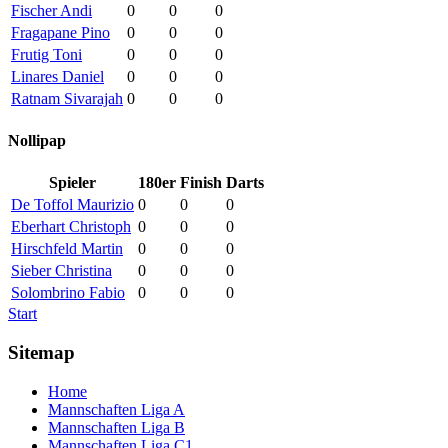
Fischer Andi
0
0
0
Fragapane Pino
0
0
0
Frutig Toni
0
0
0
Linares Daniel
0
0
0
Ratnam Sivarajah
0
0
0
Nollipap
Spieler
180er
Finish
Darts
De Toffol Maurizio
0
0
0
Eberhart Christoph
0
0
0
Hirschfeld Martin
0
0
0
Sieber Christina
0
0
0
Solombrino Fabio
0
0
0
Start
Sitemap
Home
Mannschaften Liga A
Mannschaften Liga B
Mannschaften Liga C1