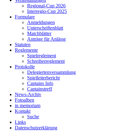
Veranstaltungen
Regional-Cup 2026
Interregio-Cup 2025
Formulare
Anmeldungen
Unterschriftenblatt
Matchblätter
Anträge für Anlässe
Statuten
Reglemente
Spielreglement
Schreiberreglement
Protokolle
Delegiertenversammlung
Spielleiterbericht
Captains Info
Captainstreff
News-Archiv
Fotoalben
in memoriam
Kontakt
Suche
Links
Datenschutzerklärung