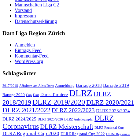
Mannschaften Liga C2
Vorstand
Impressum
Datenschutzerklärung
Dart Liga Region Zürich
Anmelden
Eintrags-Feed
Kommentar-Feed
WordPress.org
Schlagwörter
Barrage 2018
Barrage 2019
Anmeldung
2017/2018
Affoltern am Albis Darts
DLRZ
DLRZ
Darts-Turniere
Barrage 2020
Cup
Dart
DLRZ 2019/2020
2018/2019
DLRZ 2020/2021
DLRZ 2021/2022
DLRZ 2022/2023
DLRZ 2023/2024
DLRZ
DLRZ 2024/2025
DLRZ 2025/2026
DLRZ Aufstiegsspiel
Coronavirus
DLRZ Meisterschaft
DLRZ Regional-Cup
DLRZ Regional-Cup 2020
DLRZ Regional-Cup 2022
DLRZ Regional-