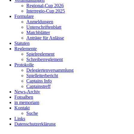
Veranstaltungen
Regional-Cup 2026
Interregio-Cup 2025
Formulare
Anmeldungen
Unterschriftenblatt
Matchblätter
Anträge für Anlässe
Statuten
Reglemente
Spielreglement
Schreiberreglement
Protokolle
Delegiertenversammlung
Spielleiterbericht
Captains Info
Captainstreff
News-Archiv
Fotoalben
in memoriam
Kontakt
Suche
Links
Datenschutzerklärung