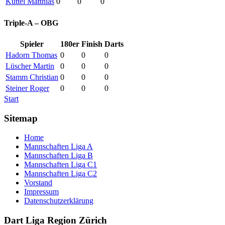
Küttel Matthias
0
0
0
Triple-A – OBG
Spieler
180er
Finish
Darts
Hadorn Thomas
0
0
0
Lüscher Martin
0
0
0
Stamm Christian
0
0
0
Steiner Roger
0
0
0
Start
Sitemap
Home
Mannschaften Liga A
Mannschaften Liga B
Mannschaften Liga C1
Mannschaften Liga C2
Vorstand
Impressum
Datenschutzerklärung
Dart Liga Region Zürich