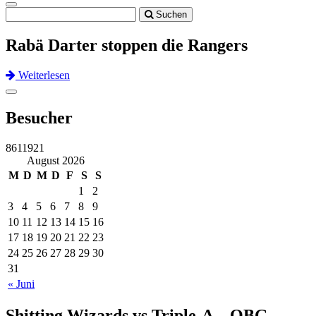
Toggle
Suchen
navigation
Rabä Darter stoppen die Rangers
Weiterlesen
Previous
Next
Toggle
navigation
Besucher
8611921
August 2026
M
D
M
D
F
S
S
1
2
3
4
5
6
7
8
9
10
11
12
13
14
15
16
17
18
19
20
21
22
23
24
25
26
27
28
29
30
31
« Juni
Shitting Wizards vs Triple-A – OBG