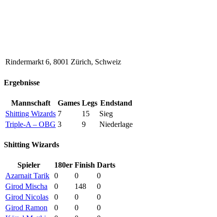
Rindermarkt 6, 8001 Zürich, Schweiz
Ergebnisse
Mannschaft
Games
Legs
Endstand
Shitting Wizards
7
15
Sieg
Triple-A – OBG
3
9
Niederlage
Shitting Wizards
Spieler
180er
Finish
Darts
Azarnait Tarik
0
0
0
Girod Mischa
0
148
0
Girod Nicolas
0
0
0
Girod Ramon
0
0
0