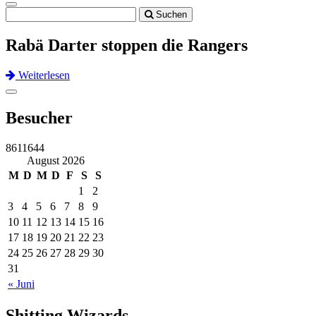
Toggle
Suchen
navigation
Rabä Darter stoppen die Rangers
Weiterlesen
Previous
Next
Toggle
navigation
Besucher
8611644
August 2026
M
D
M
D
F
S
S
1
2
3
4
5
6
7
8
9
10
11
12
13
14
15
16
17
18
19
20
21
22
23
24
25
26
27
28
29
30
31
« Juni
Shitting Wizards