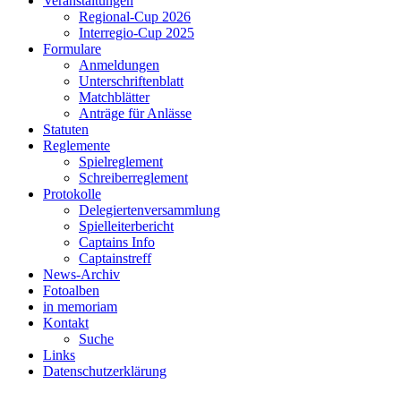
Veranstaltungen
Regional-Cup 2026
Interregio-Cup 2025
Formulare
Anmeldungen
Unterschriftenblatt
Matchblätter
Anträge für Anlässe
Statuten
Reglemente
Spielreglement
Schreiberreglement
Protokolle
Delegiertenversammlung
Spielleiterbericht
Captains Info
Captainstreff
News-Archiv
Fotoalben
in memoriam
Kontakt
Suche
Links
Datenschutzerklärung