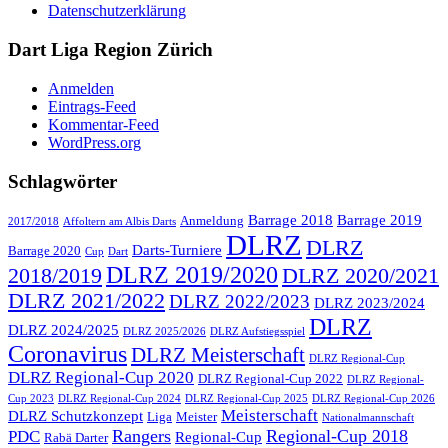
Datenschutzerklärung
Dart Liga Region Zürich
Anmelden
Eintrags-Feed
Kommentar-Feed
WordPress.org
Schlagwörter
Barrage 2018
Barrage 2019
Anmeldung
2017/2018
Affoltern am Albis Darts
DLRZ
DLRZ
Darts-Turniere
Barrage 2020
Cup
Dart
DLRZ 2019/2020
2018/2019
DLRZ 2020/2021
DLRZ 2021/2022
DLRZ 2022/2023
DLRZ 2023/2024
DLRZ
DLRZ 2024/2025
DLRZ 2025/2026
DLRZ Aufstiegsspiel
Coronavirus
DLRZ Meisterschaft
DLRZ Regional-Cup
DLRZ Regional-Cup 2020
DLRZ Regional-Cup 2022
DLRZ Regional-
Cup 2023
DLRZ Regional-Cup 2024
DLRZ Regional-Cup 2025
DLRZ Regional-Cup 2026
Meisterschaft
DLRZ Schutzkonzept
Liga
Meister
Nationalmannschaft
Rangers
Regional-Cup 2018
PDC
Regional-Cup
Rabä Darter