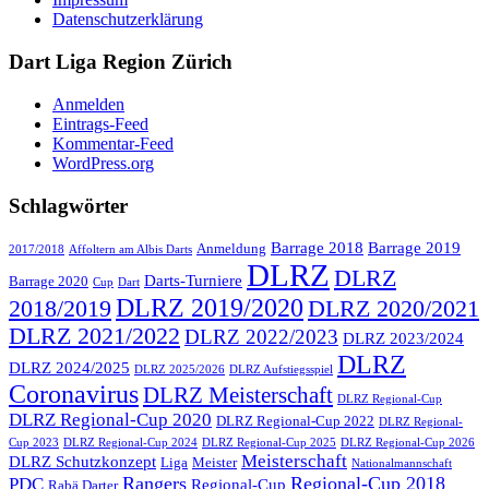
Datenschutzerklärung
Dart Liga Region Zürich
Anmelden
Eintrags-Feed
Kommentar-Feed
WordPress.org
Schlagwörter
Barrage 2018
Barrage 2019
Anmeldung
2017/2018
Affoltern am Albis Darts
DLRZ
DLRZ
Darts-Turniere
Barrage 2020
Cup
Dart
DLRZ 2019/2020
2018/2019
DLRZ 2020/2021
DLRZ 2021/2022
DLRZ 2022/2023
DLRZ 2023/2024
DLRZ
DLRZ 2024/2025
DLRZ 2025/2026
DLRZ Aufstiegsspiel
Coronavirus
DLRZ Meisterschaft
DLRZ Regional-Cup
DLRZ Regional-Cup 2020
DLRZ Regional-Cup 2022
DLRZ Regional-
Cup 2023
DLRZ Regional-Cup 2024
DLRZ Regional-Cup 2025
DLRZ Regional-Cup 2026
Meisterschaft
DLRZ Schutzkonzept
Liga
Meister
Nationalmannschaft
Rangers
Regional-Cup 2018
PDC
Regional-Cup
Rabä Darter