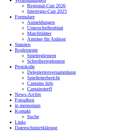
Veranstaltungen
Regional-Cup 2026
Interregio-Cup 2025
Formulare
Anmeldungen
Unterschriftenblatt
Matchblätter
Anträge für Anlässe
Statuten
Reglemente
Spielreglement
Schreiberreglement
Protokolle
Delegiertenversammlung
Spielleiterbericht
Captains Info
Captainstreff
News-Archiv
Fotoalben
in memoriam
Kontakt
Suche
Links
Datenschutzerklärung