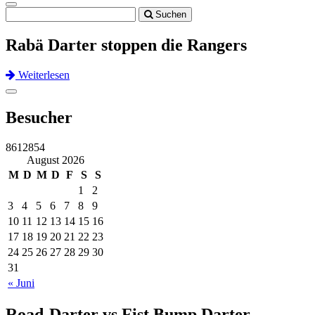
Toggle
Suchen
navigation
Rabä Darter stoppen die Rangers
Weiterlesen
Previous
Next
Toggle
navigation
Besucher
8612854
August 2026
M
D
M
D
F
S
S
1
2
3
4
5
6
7
8
9
10
11
12
13
14
15
16
17
18
19
20
21
22
23
24
25
26
27
28
29
30
31
« Juni
Road-Darter vs Fist Bump Darter