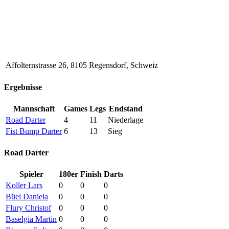
Affolternstrasse 26, 8105 Regensdorf, Schweiz
Ergebnisse
Mannschaft
Games
Legs
Endstand
Road Darter
4
11
Niederlage
Fist Bump Darter
6
13
Sieg
Road Darter
Spieler
180er
Finish
Darts
Koller Lars
0
0
0
Büel Daniela
0
0
0
Flury Christof
0
0
0
Baselgia Martin
0
0
0