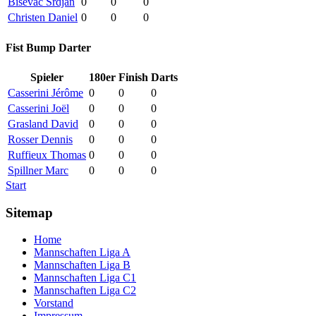
Bisevac Srdjan
0
0
0
Christen Daniel
0
0
0
Fist Bump Darter
Spieler
180er
Finish
Darts
Casserini Jérôme
0
0
0
Casserini Joël
0
0
0
Grasland David
0
0
0
Rosser Dennis
0
0
0
Ruffieux Thomas
0
0
0
Spillner Marc
0
0
0
Start
Sitemap
Home
Mannschaften Liga A
Mannschaften Liga B
Mannschaften Liga C1
Mannschaften Liga C2
Vorstand
Impressum