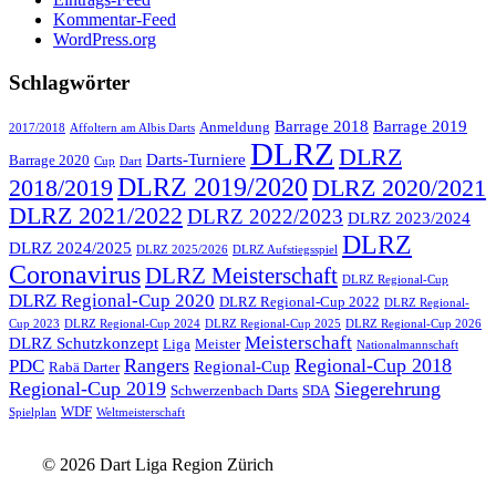
Kommentar-Feed
WordPress.org
Schlagwörter
Barrage 2018
Barrage 2019
Anmeldung
2017/2018
Affoltern am Albis Darts
DLRZ
DLRZ
Darts-Turniere
Barrage 2020
Cup
Dart
DLRZ 2019/2020
2018/2019
DLRZ 2020/2021
DLRZ 2021/2022
DLRZ 2022/2023
DLRZ 2023/2024
DLRZ
DLRZ 2024/2025
DLRZ 2025/2026
DLRZ Aufstiegsspiel
Coronavirus
DLRZ Meisterschaft
DLRZ Regional-Cup
DLRZ Regional-Cup 2020
DLRZ Regional-Cup 2022
DLRZ Regional-
Cup 2023
DLRZ Regional-Cup 2024
DLRZ Regional-Cup 2025
DLRZ Regional-Cup 2026
Meisterschaft
DLRZ Schutzkonzept
Liga
Meister
Nationalmannschaft
Rangers
Regional-Cup 2018
PDC
Regional-Cup
Rabä Darter
Regional-Cup 2019
Siegerehrung
Schwerzenbach Darts
SDA
WDF
Spielplan
Weltmeisterschaft
© 2026 Dart Liga Region Zürich