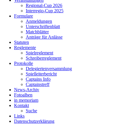
Veranstaltungen
Regional-Cup 2026
Interregio-Cup 2025
Formulare
Anmeldungen
Unterschriftenblatt
Matchblätter
Anträge für Anlässe
Statuten
Reglemente
Spielreglement
Schreiberreglement
Protokolle
Delegiertenversammlung
Spielleiterbericht
Captains Info
Captainstreff
News-Archiv
Fotoalben
in memoriam
Kontakt
Suche
Links
Datenschutzerklärung