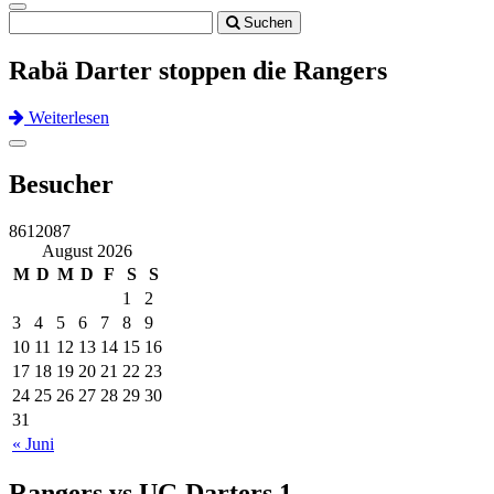
Toggle
Suchen
navigation
Rabä Darter stoppen die Rangers
Weiterlesen
Previous
Next
Toggle
navigation
Besucher
8612087
August 2026
M
D
M
D
F
S
S
1
2
3
4
5
6
7
8
9
10
11
12
13
14
15
16
17
18
19
20
21
22
23
24
25
26
27
28
29
30
31
« Juni
Rangers vs UG Darters 1