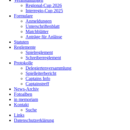
Veranstaltungen
Regional-Cup 2026
Interregio-Cup 2025
Formulare
Anmeldungen
Unterschriftenblatt
Matchblätter
Anträge für Anlässe
Statuten
Reglemente
Spielreglement
Schreiberreglement
Protokolle
Delegiertenversammlung
Spielleiterbericht
Captains Info
Captainstreff
News-Archiv
Fotoalben
in memoriam
Kontakt
Suche
Links
Datenschutzerklärung