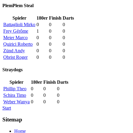
PlemPlem Steal
Spieler
180er
Finish
Darts
Battaglioli Mirko
0
0
0
Frey Gérôme
1
0
0
Meier Marco
0
0
0
Quirici Roberto
0
0
0
Zünd Andy
0
0
0
Obrist Roger
0
0
0
Straydogs
Spieler
180er
Finish
Darts
Phillip Theo
0
0
0
Schira Timo
0
0
0
Weber Wanya
0
0
0
Start
Sitemap
Home