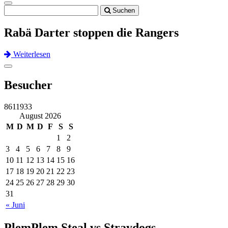
Toggle
Suchen
navigation
Rabä Darter stoppen die Rangers
Weiterlesen
Previous
Next
Toggle
navigation
Besucher
8611933
August 2026
M
D
M
D
F
S
S
1
2
3
4
5
6
7
8
9
10
11
12
13
14
15
16
17
18
19
20
21
22
23
24
25
26
27
28
29
30
31
« Juni
PlemPlem Steal vs Straydogs