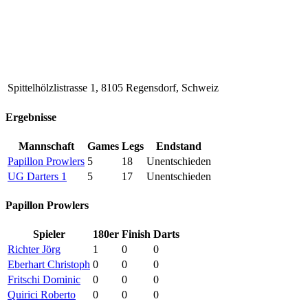
Spittelhölzlistrasse 1, 8105 Regensdorf, Schweiz
Ergebnisse
Mannschaft
Games
Legs
Endstand
Papillon Prowlers
5
18
Unentschieden
UG Darters 1
5
17
Unentschieden
Papillon Prowlers
Spieler
180er
Finish
Darts
Richter Jörg
1
0
0
Eberhart Christoph
0
0
0
Fritschi Dominic
0
0
0
Quirici Roberto
0
0
0