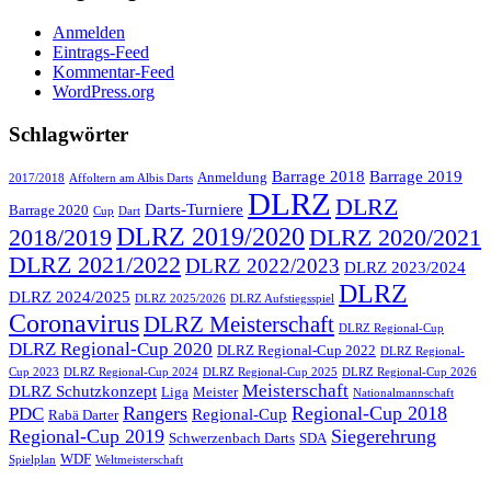
Anmelden
Eintrags-Feed
Kommentar-Feed
WordPress.org
Schlagwörter
Barrage 2018
Barrage 2019
Anmeldung
2017/2018
Affoltern am Albis Darts
DLRZ
DLRZ
Darts-Turniere
Barrage 2020
Cup
Dart
DLRZ 2019/2020
2018/2019
DLRZ 2020/2021
DLRZ 2021/2022
DLRZ 2022/2023
DLRZ 2023/2024
DLRZ
DLRZ 2024/2025
DLRZ 2025/2026
DLRZ Aufstiegsspiel
Coronavirus
DLRZ Meisterschaft
DLRZ Regional-Cup
DLRZ Regional-Cup 2020
DLRZ Regional-Cup 2022
DLRZ Regional-
Cup 2023
DLRZ Regional-Cup 2024
DLRZ Regional-Cup 2025
DLRZ Regional-Cup 2026
Meisterschaft
DLRZ Schutzkonzept
Liga
Meister
Nationalmannschaft
Rangers
Regional-Cup 2018
PDC
Regional-Cup
Rabä Darter
Regional-Cup 2019
Siegerehrung
Schwerzenbach Darts
SDA
WDF
Spielplan
Weltmeisterschaft