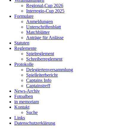
Veranstaltungen
Regional-Cup 2026
Interregio-Cup 2025
Formulare
Anmeldungen
Unterschriftenblatt
Matchblätter
Anträge für Anlässe
Statuten
Reglemente
Spielreglement
Schreiberreglement
Protokolle
Delegiertenversammlung
Spielleiterbericht
Captains Info
Captainstreff
News-Archiv
Fotoalben
in memoriam
Kontakt
Suche
Links
Datenschutzerklärung