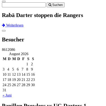
Toggle
Suchen
navigation
Rabä Darter stoppen die Rangers
Weiterlesen
Previous
Next
Toggle
navigation
Besucher
8612086
August 2026
M
D
M
D
F
S
S
1
2
3
4
5
6
7
8
9
10
11
12
13
14
15
16
17
18
19
20
21
22
23
24
25
26
27
28
29
30
31
« Juni
Papillon Prowlers vs UG Darters 1