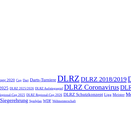
DLRZ
DLRZ 2018/2019
Darts-Turniere
rage 2020
Cup
Dart
DLRZ Coronavirus
DLR
2025
DLRZ 2025/2026
DLRZ Aufstiegsspiel
Me
DLRZ Schutzkonzept
Liga
Meister
egional-Cup 2025
DLRZ Regional-Cup 2026
Siegerehrung
WDF
Spielplan
Weltmeisterschaft