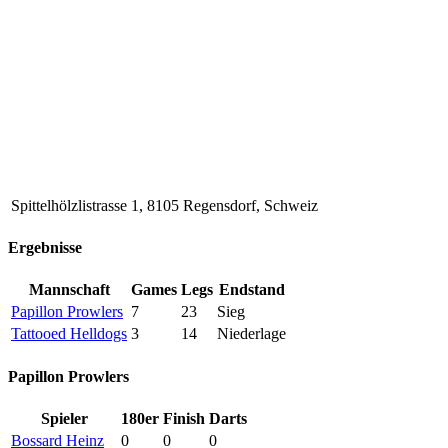
Spittelhölzlistrasse 1, 8105 Regensdorf, Schweiz
Ergebnisse
Mannschaft
Games
Legs
Endstand
Papillon Prowlers
7
23
Sieg
Tattooed Helldogs
3
14
Niederlage
Papillon Prowlers
Spieler
180er
Finish
Darts
Bossard Heinz
0
0
0