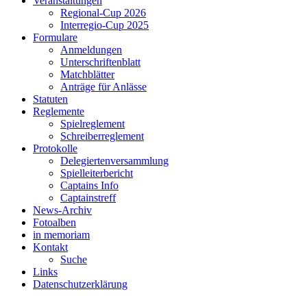
Veranstaltungen
Regional-Cup 2026
Interregio-Cup 2025
Formulare
Anmeldungen
Unterschriftenblatt
Matchblätter
Anträge für Anlässe
Statuten
Reglemente
Spielreglement
Schreiberreglement
Protokolle
Delegiertenversammlung
Spielleiterbericht
Captains Info
Captainstreff
News-Archiv
Fotoalben
in memoriam
Kontakt
Suche
Links
Datenschutzerklärung