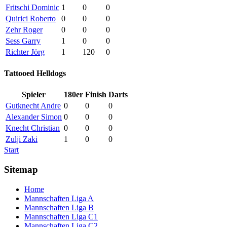
Fritschi Dominic
1
0
0
Quirici Roberto
0
0
0
Zehr Roger
0
0
0
Sess Garry
1
0
0
Richter Jörg
1
120
0
Tattooed Helldogs
Spieler
180er
Finish
Darts
Gutknecht Andre
0
0
0
Alexander Simon
0
0
0
Knecht Christian
0
0
0
Zulji Zaki
1
0
0
Start
Sitemap
Home
Mannschaften Liga A
Mannschaften Liga B
Mannschaften Liga C1
Mannschaften Liga C2