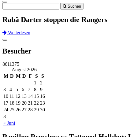
Toggle
Suchen
navigation
Rabä Darter stoppen die Rangers
Weiterlesen
Previous
Next
Toggle
navigation
Besucher
8611375
August 2026
M
D
M
D
F
S
S
1
2
3
4
5
6
7
8
9
10
11
12
13
14
15
16
17
18
19
20
21
22
23
24
25
26
27
28
29
30
31
« Juni
Papillon Prowlers vs Tattooed Helldogs I