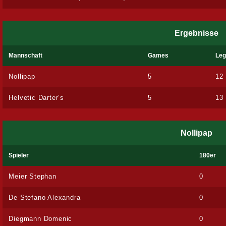
Ergebnisse
Mannschaft
Games
Le
Nollipap
5
12
Helvetic Darter’s
5
13
Nollipap
Spieler
180er
Meier Stephan
0
De Stefano Alexandra
0
Diegmann Domenic
0