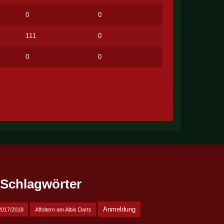
0
0
111
0
0
0
Schlagwörter
Anmeldung
2017/2018
Affoltern am Albis Darts