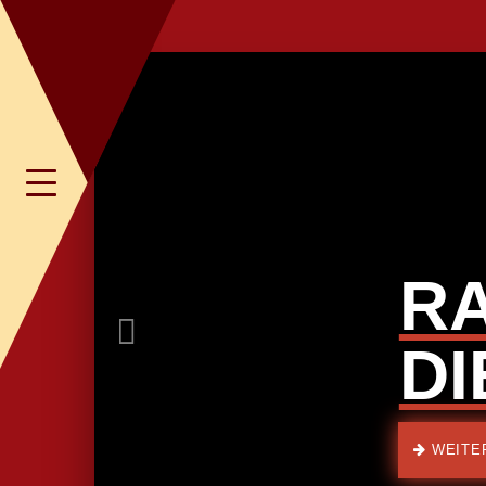
Previous
Toggle
navigation
R
D
WEITE