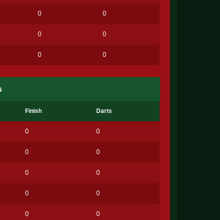
0
0
0
0
0
0
s
Finish
Darts
0
0
0
0
0
0
0
0
0
0