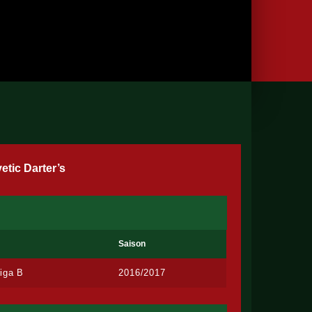
etic Darter’s
Saison
iga B
2016/2017