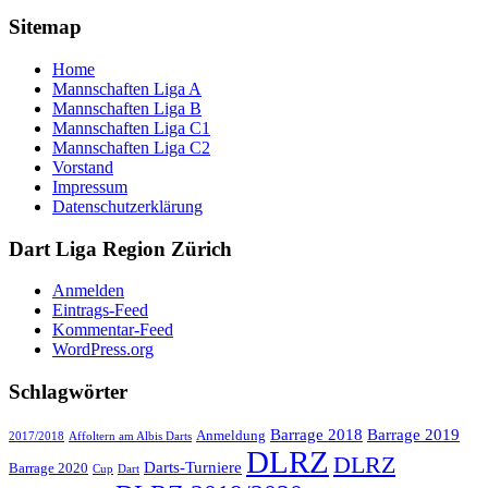
Sitemap
Home
Mannschaften Liga A
Mannschaften Liga B
Mannschaften Liga C1
Mannschaften Liga C2
Vorstand
Impressum
Datenschutzerklärung
Dart Liga Region Zürich
Anmelden
Eintrags-Feed
Kommentar-Feed
WordPress.org
Schlagwörter
Barrage 2018
Barrage 2019
Anmeldung
2017/2018
Affoltern am Albis Darts
DLRZ
DLRZ
Darts-Turniere
Barrage 2020
Cup
Dart