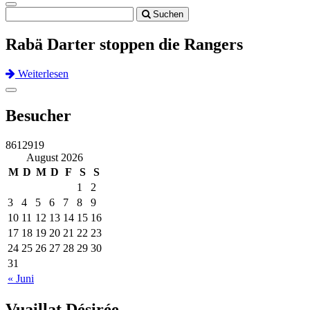
Toggle
Suchen
navigation
Rabä Darter stoppen die Rangers
Weiterlesen
Previous
Next
Toggle
navigation
Besucher
8612919
August 2026
M
D
M
D
F
S
S
1
2
3
4
5
6
7
8
9
10
11
12
13
14
15
16
17
18
19
20
21
22
23
24
25
26
27
28
29
30
31
« Juni
Vuaillat Désirée