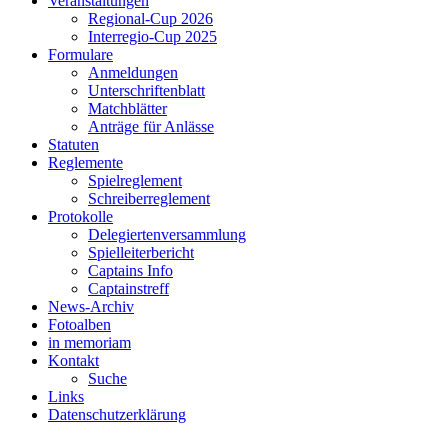
Veranstaltungen
Regional-Cup 2026
Interregio-Cup 2025
Formulare
Anmeldungen
Unterschriftenblatt
Matchblätter
Anträge für Anlässe
Statuten
Reglemente
Spielreglement
Schreiberreglement
Protokolle
Delegiertenversammlung
Spielleiterbericht
Captains Info
Captainstreff
News-Archiv
Fotoalben
in memoriam
Kontakt
Suche
Links
Datenschutzerklärung