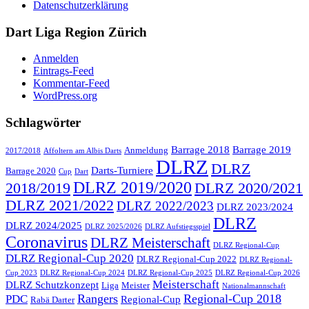
Datenschutzerklärung
Dart Liga Region Zürich
Anmelden
Eintrags-Feed
Kommentar-Feed
WordPress.org
Schlagwörter
Barrage 2018
Barrage 2019
Anmeldung
2017/2018
Affoltern am Albis Darts
DLRZ
DLRZ
Darts-Turniere
Barrage 2020
Cup
Dart
DLRZ 2019/2020
2018/2019
DLRZ 2020/2021
DLRZ 2021/2022
DLRZ 2022/2023
DLRZ 2023/2024
DLRZ
DLRZ 2024/2025
DLRZ 2025/2026
DLRZ Aufstiegsspiel
Coronavirus
DLRZ Meisterschaft
DLRZ Regional-Cup
DLRZ Regional-Cup 2020
DLRZ Regional-Cup 2022
DLRZ Regional-
Cup 2023
DLRZ Regional-Cup 2024
DLRZ Regional-Cup 2025
DLRZ Regional-Cup 2026
Meisterschaft
DLRZ Schutzkonzept
Liga
Meister
Nationalmannschaft
Rangers
Regional-Cup 2018
PDC
Regional-Cup
Rabä Darter