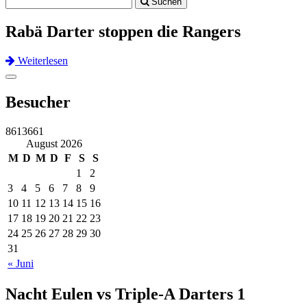
Suchen
navigation
Rabä Darter stoppen die Rangers
Weiterlesen
Previous
Next
Toggle
navigation
Besucher
8613661
August 2026
M
D
M
D
F
S
S
1
2
3
4
5
6
7
8
9
10
11
12
13
14
15
16
17
18
19
20
21
22
23
24
25
26
27
28
29
30
31
« Juni
Nacht Eulen vs Triple-A Darters 1