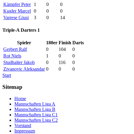
Kämpfer Peter
1
0
0
Kugler Marcel
0
0
0
Varrese Giusi
3
0
14
Triple-A Darters 1
Spieler
180er
Finish
Darts
Gerbert Ralf
0
104
0
Rot Niels
1
0
0
Studhalter Jakob
0
116
0
Zivanovic Aleksandar
0
0
0
Start
Sitemap
Home
Mannschaften Liga A
Mannschaften Liga B
Mannschaften Liga C1
Mannschaften Liga C2
Vorstand
Impressum