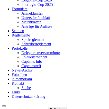
Regional-Cup 2026
Interregio-Cup 2025
Formulare
Anmeldungen
Unterschriftenblatt
Matchblätter
Anträge für Anlässe
Statuten
Reglemente
Spielreglement
Schreiberreglement
Protokolle
Delegiertenversammlung
Spielleiterbericht
Captains Info
Captainstreff
News-Archiv
Fotoalben
in memoriam
Kontakt
Suche
Links
Datenschutzerklärung
Toggle