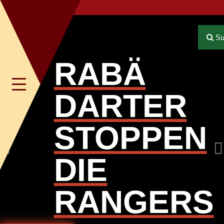
Previous
Su
RABÄ
Toggle
DARTER
navigation
STOPPEN
DIE
RANGERS