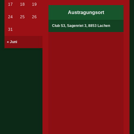
17
18
19
20
21
22
23
Austragungsort
24
25
26
27
28
29
30
Club S3, Sagenriet 3, 8853 Lachen
31
« Juni