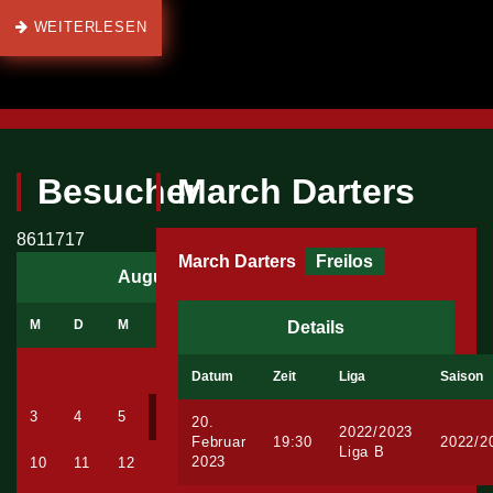
WEITERLESEN
Besucher
March Darters
8611717
March Darters
Freilos
August 2026
M
D
M
D
F
S
S
Details
1
2
Datum
Zeit
Liga
Saison
3
4
5
6
7
8
9
20.
2022/2023
Februar
19:30
2022/2
Liga B
2023
10
11
12
13
14
15
16