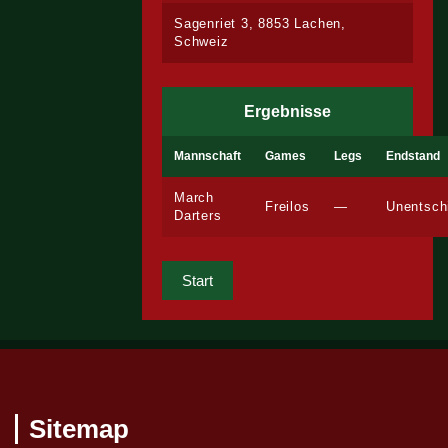
Sagenriet 3, 8853 Lachen,
Schweiz
Ergebnisse
Mannschaft
Games
Legs
Endstand
March
Freilos
—
Unentsch
Darters
Start
Sitemap