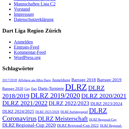
Mannschaften Liga C2
Vorstand
Impressum
Datenschutzerklärung
Dart Liga Region Zürich
Anmelden
Eintrags-Feed
Kommentar-Feed
WordPress.org
Schlagwörter
Barrage 2018
Barrage 2019
Anmeldung
2017/2018
Affoltern am Albis Darts
DLRZ
DLRZ
Darts-Turniere
Barrage 2020
Cup
Dart
DLRZ 2019/2020
2018/2019
DLRZ 2020/2021
DLRZ 2021/2022
DLRZ 2022/2023
DLRZ 2023/2024
DLRZ
DLRZ 2024/2025
DLRZ 2025/2026
DLRZ Aufstiegsspiel
Coronavirus
DLRZ Meisterschaft
DLRZ Regional-Cup
DLRZ Regional-Cup 2020
DLRZ Regional-Cup 2022
DLRZ Regional-