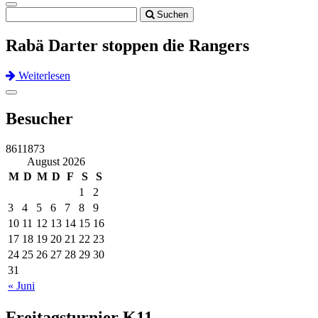
Toggle
Suchen
navigation
Rabä Darter stoppen die Rangers
Weiterlesen
Previous
Next
Toggle
navigation
Besucher
8611873
August 2026
M
D
M
D
F
S
S
1
2
3
4
5
6
7
8
9
10
11
12
13
14
15
16
17
18
19
20
21
22
23
24
25
26
27
28
29
30
31
« Juni
Freitagsturnier K11