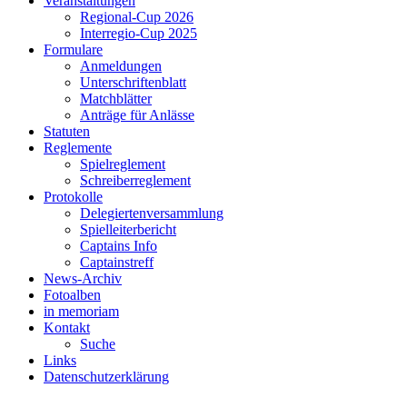
Veranstaltungen
Regional-Cup 2026
Interregio-Cup 2025
Formulare
Anmeldungen
Unterschriftenblatt
Matchblätter
Anträge für Anlässe
Statuten
Reglemente
Spielreglement
Schreiberreglement
Protokolle
Delegiertenversammlung
Spielleiterbericht
Captains Info
Captainstreff
News-Archiv
Fotoalben
in memoriam
Kontakt
Suche
Links
Datenschutzerklärung