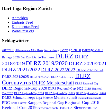
Dart Liga Region Zürich
Anmelden
Eintrags-Feed
Kommentar-Feed
WordPress.org
Schlagwörter
Barrage 2018
Barrage 2019
Anmeldung
2017/2018
Affoltern am Albis Darts
DLRZ
DLRZ
Darts-Turniere
Barrage 2020
Cup
Dart
DLRZ 2019/2020
2018/2019
DLRZ 2020/2021
DLRZ 2021/2022
DLRZ 2022/2023
DLRZ 2023/2024
DLRZ
DLRZ 2024/2025
DLRZ 2025/2026
DLRZ Aufstiegsspiel
Coronavirus
DLRZ Meisterschaft
DLRZ Regional-Cup
DLRZ Regional-Cup 2020
DLRZ Regional-Cup 2022
DLRZ Regional-
Cup 2023
DLRZ Regional-Cup 2024
DLRZ Regional-Cup 2025
DLRZ Regional-Cup 2026
Meisterschaft
DLRZ Schutzkonzept
Liga
Meister
Nationalmannschaft
Rangers
Regional-Cup 2018
PDC
Regional-Cup
Rabä Darter
Regional-Cup 2019
Siegerehrung
Schwerzenbach Darts
SDA