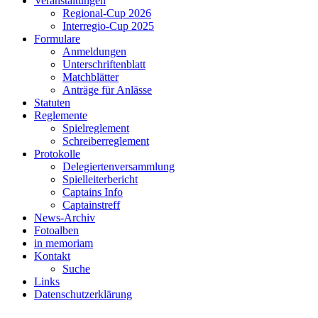
Veranstaltungen
Regional-Cup 2026
Interregio-Cup 2025
Formulare
Anmeldungen
Unterschriftenblatt
Matchblätter
Anträge für Anlässe
Statuten
Reglemente
Spielreglement
Schreiberreglement
Protokolle
Delegiertenversammlung
Spielleiterbericht
Captains Info
Captainstreff
News-Archiv
Fotoalben
in memoriam
Kontakt
Suche
Links
Datenschutzerklärung