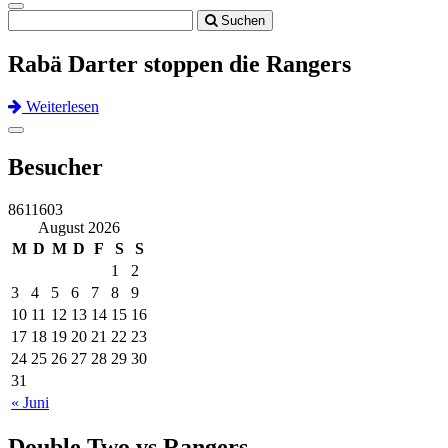
Toggle
Suchen
navigation
Rabä Darter stoppen die Rangers
Weiterlesen
Previous
Next
Toggle
navigation
Besucher
8611603
August 2026
M
D
M
D
F
S
S
1
2
3
4
5
6
7
8
9
10
11
12
13
14
15
16
17
18
19
20
21
22
23
24
25
26
27
28
29
30
31
« Juni
Double Two vs Rangers