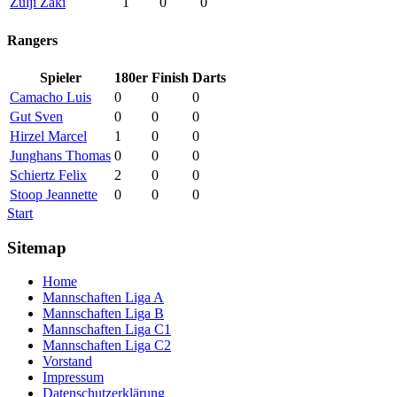
Zulji Zaki
1
0
0
Rangers
Spieler
180er
Finish
Darts
Camacho Luis
0
0
0
Gut Sven
0
0
0
Hirzel Marcel
1
0
0
Junghans Thomas
0
0
0
Schiertz Felix
2
0
0
Stoop Jeannette
0
0
0
Start
Sitemap
Home
Mannschaften Liga A
Mannschaften Liga B
Mannschaften Liga C1
Mannschaften Liga C2
Vorstand
Impressum
Datenschutzerklärung