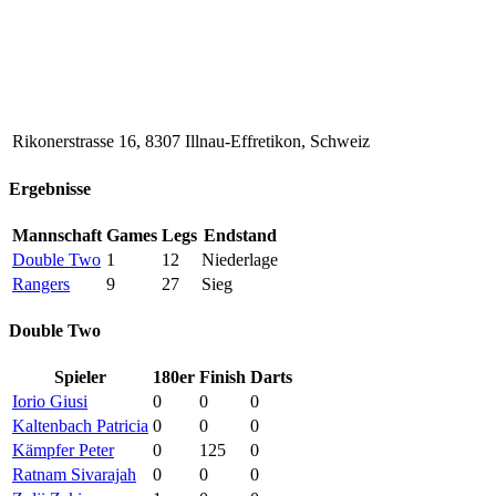
Rikonerstrasse 16, 8307 Illnau-Effretikon, Schweiz
Ergebnisse
Mannschaft
Games
Legs
Endstand
Double Two
1
12
Niederlage
Rangers
9
27
Sieg
Double Two
Spieler
180er
Finish
Darts
Iorio Giusi
0
0
0
Kaltenbach Patricia
0
0
0
Kämpfer Peter
0
125
0
Ratnam Sivarajah
0
0
0