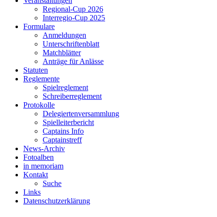
Veranstaltungen
Regional-Cup 2026
Interregio-Cup 2025
Formulare
Anmeldungen
Unterschriftenblatt
Matchblätter
Anträge für Anlässe
Statuten
Reglemente
Spielreglement
Schreiberreglement
Protokolle
Delegiertenversammlung
Spielleiterbericht
Captains Info
Captainstreff
News-Archiv
Fotoalben
in memoriam
Kontakt
Suche
Links
Datenschutzerklärung