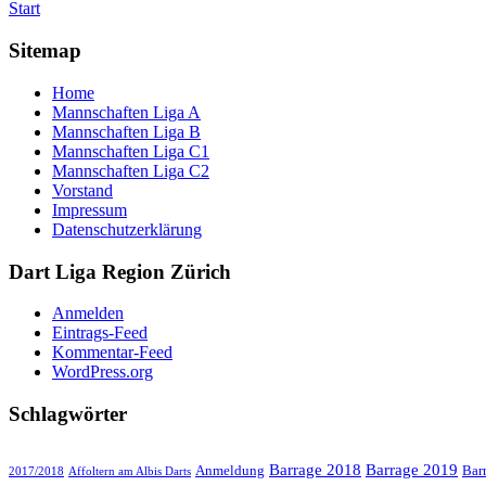
Start
Sitemap
Home
Mannschaften Liga A
Mannschaften Liga B
Mannschaften Liga C1
Mannschaften Liga C2
Vorstand
Impressum
Datenschutzerklärung
Dart Liga Region Zürich
Anmelden
Eintrags-Feed
Kommentar-Feed
WordPress.org
Schlagwörter
Barrage 2018
Barrage 2019
Anmeldung
Bar
2017/2018
Affoltern am Albis Darts