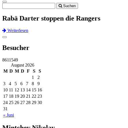
Toggle
Suchen
navigation
Rabä Darter stoppen die Rangers
Weiterlesen
Previous
Next
Toggle
navigation
Besucher
8611549
August 2026
M
D
M
D
F
S
S
1
2
3
4
5
6
7
8
9
10
11
12
13
14
15
16
17
18
19
20
21
22
23
24
25
26
27
28
29
30
31
« Juni
Mintchev Nikolay