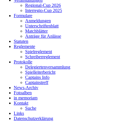
Veranstaltungen
Regional-Cup 2026
Interregio-Cup 2025
Formulare
Anmeldungen
Unterschriftenblatt
Matchblätter
Anträge für Anlässe
Statuten
Reglemente
Spielreglement
Schreiberreglement
Protokolle
Delegiertenversammlung
Spielleiterbericht
Captains Info
Captainstreff
News-Archiv
Fotoalben
in memoriam
Kontakt
Suche
Links
Datenschutzerklärung