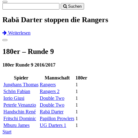
Toggle
Suchen
navigation
Rabä Darter stoppen die Rangers
Weiterlesen
Previous
Next
Toggle
navigation
180er – Runde 9
180er Runde 9 2016/2017
Spieler
Mannschaft
180er
Junghans Thomas
Rangers
1
Schön Fabian
Rangers 2
1
Iorio Giusi
Double Two
1
Peterle Venanzio
Double Two
1
Handschin René
Rabä Darter
1
Fritschi Dominic
Papillon Prowlers
1
Mburu James
UG Darters 1
1
Start