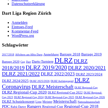
Datenschutzerklärung
Dart Liga Region Zürich
Anmelden
Eintrags-Feed
Kommentar-Feed
WordPress.org
Schlagwörter
Barrage 2018
Barrage 2019
Anmeldung
2017/2018
Affoltern am Albis Darts
DLRZ
DLRZ
Darts-Turniere
Barrage 2020
Cup
Dart
DLRZ 2019/2020
2018/2019
DLRZ 2020/2021
DLRZ 2021/2022
DLRZ 2022/2023
DLRZ 2023/2024
DLRZ
DLRZ 2024/2025
DLRZ 2025/2026
DLRZ Aufstiegsspiel
Coronavirus
DLRZ Meisterschaft
DLRZ Regional-Cup
DLRZ Regional-Cup 2020
DLRZ Regional-Cup 2022
DLRZ Regional-
Cup 2023
DLRZ Regional-Cup 2024
DLRZ Regional-Cup 2025
DLRZ Regional-Cup 2026
Meisterschaft
DLRZ Schutzkonzept
Liga
Meister
Nationalmannschaft
Rangers
Regional-Cup 2018
PDC
Regional-Cup
Rabä Darter