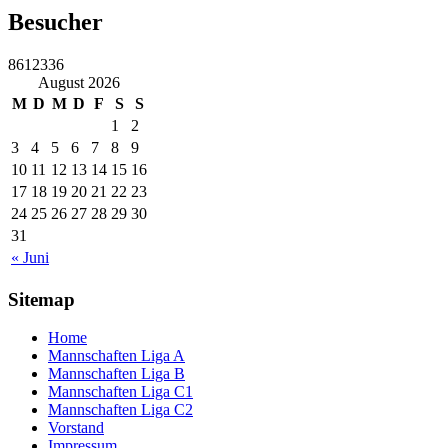
Besucher
8612336
August 2026
M
D
M
D
F
S
S
1
2
3
4
5
6
7
8
9
10
11
12
13
14
15
16
17
18
19
20
21
22
23
24
25
26
27
28
29
30
31
« Juni
Sitemap
Home
Mannschaften Liga A
Mannschaften Liga B
Mannschaften Liga C1
Mannschaften Liga C2
Vorstand
Impressum