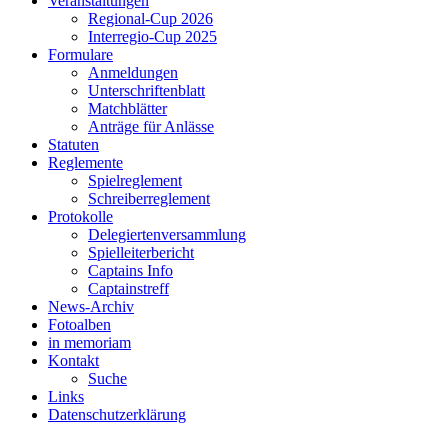
Veranstaltungen
Regional-Cup 2026
Interregio-Cup 2025
Formulare
Anmeldungen
Unterschriftenblatt
Matchblätter
Anträge für Anlässe
Statuten
Reglemente
Spielreglement
Schreiberreglement
Protokolle
Delegiertenversammlung
Spielleiterbericht
Captains Info
Captainstreff
News-Archiv
Fotoalben
in memoriam
Kontakt
Suche
Links
Datenschutzerklärung