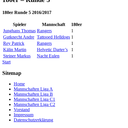
180er Runde 5 2016/2017
Spieler
Mannschaft
180er
Junghans Thomas
Rangers
1
Gutknecht Andre
Tattooed Helldogs
1
Rey Patrick
Rangers
1
Kälin Martin
Helvetic Darter’s
1
Steiner Markus
Nacht Eulen
1
Start
Sitemap
Home
Mannschaften Liga A
Mannschaften Liga B
Mannschaften Liga C1
Mannschaften Liga C2
Vorstand
Impressum
Datenschutzerklärung