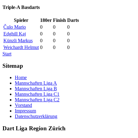
Triple-A Basdarts
Spieler
180er
Finish
Darts
Čulo Mario
0
0
0
Edghill Kaj
0
0
0
Künzli Markus
0
0
0
Weichardt Helmut
0
0
0
Start
Sitemap
Home
Mannschaften Liga A
Mannschaften Liga B
Mannschaften Liga C1
Mannschaften Liga C2
Vorstand
Impressum
Datenschutzerklärung
Dart Liga Region Zürich