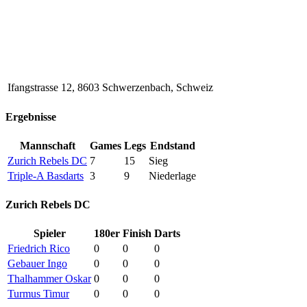
Ifangstrasse 12, 8603 Schwerzenbach, Schweiz
Ergebnisse
Mannschaft
Games
Legs
Endstand
Zurich Rebels DC
7
15
Sieg
Triple-A Basdarts
3
9
Niederlage
Zurich Rebels DC
Spieler
180er
Finish
Darts
Friedrich Rico
0
0
0
Gebauer Ingo
0
0
0
Thalhammer Oskar
0
0
0
Turmus Timur
0
0
0