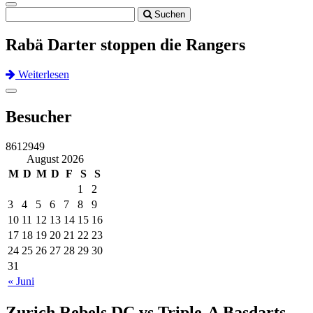
Toggle
Suchen
navigation
Rabä Darter stoppen die Rangers
Weiterlesen
Previous
Next
Toggle
navigation
Besucher
8612949
August 2026
M
D
M
D
F
S
S
1
2
3
4
5
6
7
8
9
10
11
12
13
14
15
16
17
18
19
20
21
22
23
24
25
26
27
28
29
30
31
« Juni
Zurich Rebels DC vs Triple-A Basdarts