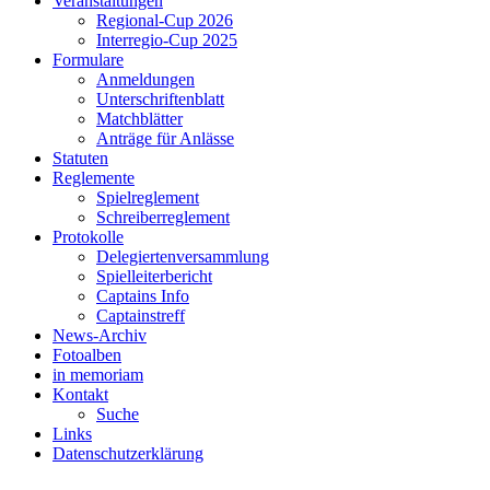
Veranstaltungen
Regional-Cup 2026
Interregio-Cup 2025
Formulare
Anmeldungen
Unterschriftenblatt
Matchblätter
Anträge für Anlässe
Statuten
Reglemente
Spielreglement
Schreiberreglement
Protokolle
Delegiertenversammlung
Spielleiterbericht
Captains Info
Captainstreff
News-Archiv
Fotoalben
in memoriam
Kontakt
Suche
Links
Datenschutzerklärung