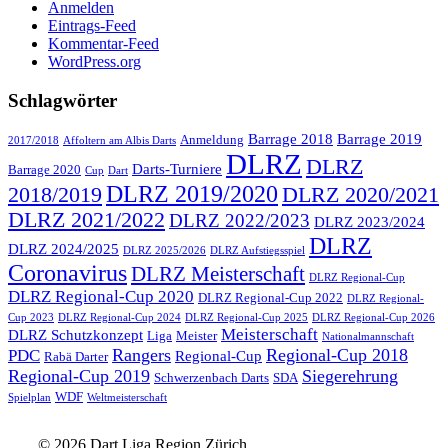
Anmelden
Eintrags-Feed
Kommentar-Feed
WordPress.org
Schlagwörter
Barrage 2018
Barrage 2019
Anmeldung
2017/2018
Affoltern am Albis Darts
DLRZ
DLRZ
Darts-Turniere
Barrage 2020
Cup
Dart
DLRZ 2019/2020
2018/2019
DLRZ 2020/2021
DLRZ 2021/2022
DLRZ 2022/2023
DLRZ 2023/2024
DLRZ
DLRZ 2024/2025
DLRZ 2025/2026
DLRZ Aufstiegsspiel
Coronavirus
DLRZ Meisterschaft
DLRZ Regional-Cup
DLRZ Regional-Cup 2020
DLRZ Regional-Cup 2022
DLRZ Regional-
Cup 2023
DLRZ Regional-Cup 2024
DLRZ Regional-Cup 2025
DLRZ Regional-Cup 2026
Meisterschaft
DLRZ Schutzkonzept
Liga
Meister
Nationalmannschaft
Rangers
Regional-Cup 2018
PDC
Regional-Cup
Rabä Darter
Regional-Cup 2019
Siegerehrung
Schwerzenbach Darts
SDA
WDF
Spielplan
Weltmeisterschaft
© 2026 Dart Liga Region Zürich