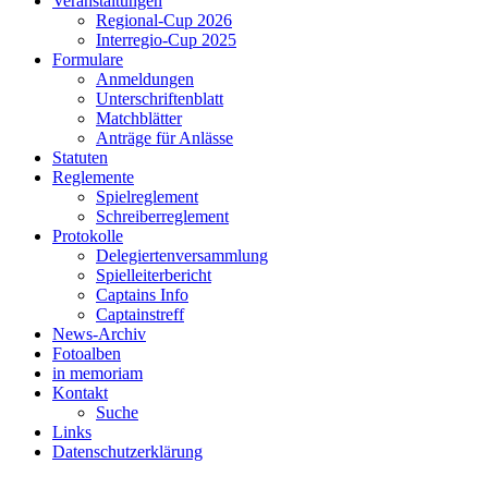
Veranstaltungen
Regional-Cup 2026
Interregio-Cup 2025
Formulare
Anmeldungen
Unterschriftenblatt
Matchblätter
Anträge für Anlässe
Statuten
Reglemente
Spielreglement
Schreiberreglement
Protokolle
Delegiertenversammlung
Spielleiterbericht
Captains Info
Captainstreff
News-Archiv
Fotoalben
in memoriam
Kontakt
Suche
Links
Datenschutzerklärung