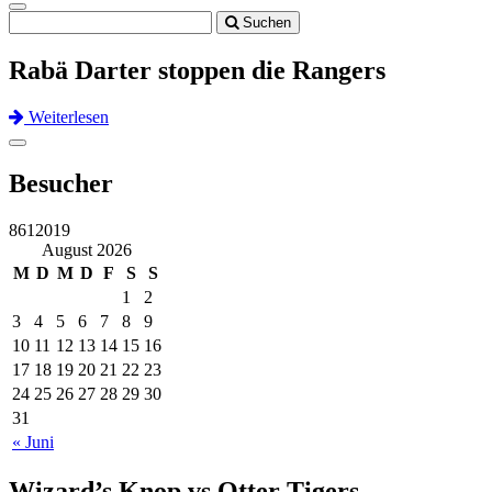
Toggle
Suchen
navigation
Rabä Darter stoppen die Rangers
Weiterlesen
Previous
Next
Toggle
navigation
Besucher
8612019
August 2026
M
D
M
D
F
S
S
1
2
3
4
5
6
7
8
9
10
11
12
13
14
15
16
17
18
19
20
21
22
23
24
25
26
27
28
29
30
31
« Juni
Wizard’s Knop vs Otter Tigers