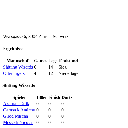
Wyssgasse 6, 8004 Zürich, Schweiz
Ergebnisse
Mannschaft
Games
Legs
Endstand
Shitting Wizards
6
14
Sieg
Otter Tigers
4
12
Niederlage
Shitting Wizards
Spieler
180er
Finish
Darts
Azarnait Tarik
0
0
0
Carmack Andrew
0
0
0
Girod Mischa
0
0
0
Messerli Nicolas
0
0
0