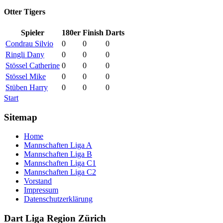
Otter Tigers
Spieler
180er
Finish
Darts
Condrau Silvio
0
0
0
Ringli Dany
0
0
0
Stössel Catherine
0
0
0
Stössel Mike
0
0
0
Stüben Harry
0
0
0
Start
Sitemap
Home
Mannschaften Liga A
Mannschaften Liga B
Mannschaften Liga C1
Mannschaften Liga C2
Vorstand
Impressum
Datenschutzerklärung
Dart Liga Region Zürich