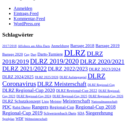
Anmelden
Eintrags-Feed
Kommentar-Feed
WordPress.org
Schlagwörter
Barrage 2018
Barrage 2019
Anmeldung
2017/2018
Affoltern am Albis Darts
DLRZ
DLRZ
Darts-Turniere
Barrage 2020
Cup
Dart
DLRZ 2019/2020
2018/2019
DLRZ 2020/2021
DLRZ 2021/2022
DLRZ 2022/2023
DLRZ 2023/2024
DLRZ
DLRZ 2024/2025
DLRZ 2025/2026
DLRZ Aufstiegsspiel
Coronavirus
DLRZ Meisterschaft
DLRZ Regional-Cup
DLRZ Regional-Cup 2020
DLRZ Regional-Cup 2022
DLRZ Regional-
Cup 2023
DLRZ Regional-Cup 2024
DLRZ Regional-Cup 2025
DLRZ Regional-Cup 2026
Meisterschaft
DLRZ Schutzkonzept
Liga
Meister
Nationalmannschaft
Rangers
Regional-Cup 2018
PDC
Regional-Cup
Rabä Darter
Regional-Cup 2019
Siegerehrung
Schwerzenbach Darts
SDA
WDF
Spielplan
Weltmeisterschaft