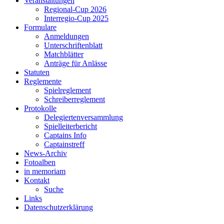
Veranstaltungen
Regional-Cup 2026
Interregio-Cup 2025
Formulare
Anmeldungen
Unterschriftenblatt
Matchblätter
Anträge für Anlässe
Statuten
Reglemente
Spielreglement
Schreiberreglement
Protokolle
Delegiertenversammlung
Spielleiterbericht
Captains Info
Captainstreff
News-Archiv
Fotoalben
in memoriam
Kontakt
Suche
Links
Datenschutzerklärung