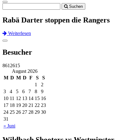
Toggle
Suchen
navigation
Rabä Darter stoppen die Rangers
Weiterlesen
Previous
Next
Toggle
navigation
Besucher
8612615
August 2026
M
D
M
D
F
S
S
1
2
3
4
5
6
7
8
9
10
11
12
13
14
15
16
17
18
19
20
21
22
23
24
25
26
27
28
29
30
31
« Juni
Wildbach Shooters vs Westminster