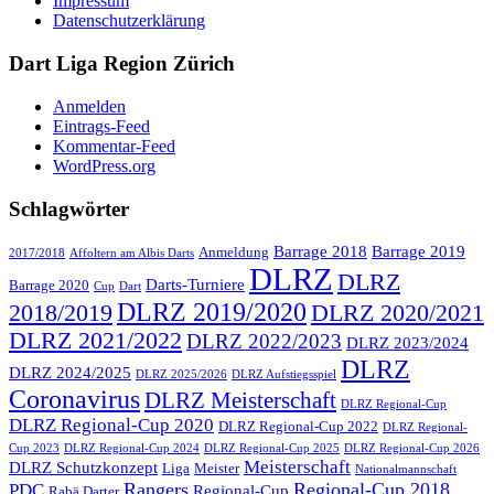
Impressum
Datenschutzerklärung
Dart Liga Region Zürich
Anmelden
Eintrags-Feed
Kommentar-Feed
WordPress.org
Schlagwörter
Barrage 2018
Barrage 2019
Anmeldung
2017/2018
Affoltern am Albis Darts
DLRZ
DLRZ
Darts-Turniere
Barrage 2020
Cup
Dart
DLRZ 2019/2020
2018/2019
DLRZ 2020/2021
DLRZ 2021/2022
DLRZ 2022/2023
DLRZ 2023/2024
DLRZ
DLRZ 2024/2025
DLRZ 2025/2026
DLRZ Aufstiegsspiel
Coronavirus
DLRZ Meisterschaft
DLRZ Regional-Cup
DLRZ Regional-Cup 2020
DLRZ Regional-Cup 2022
DLRZ Regional-
Cup 2023
DLRZ Regional-Cup 2024
DLRZ Regional-Cup 2025
DLRZ Regional-Cup 2026
Meisterschaft
DLRZ Schutzkonzept
Liga
Meister
Nationalmannschaft
Rangers
Regional-Cup 2018
PDC
Regional-Cup
Rabä Darter