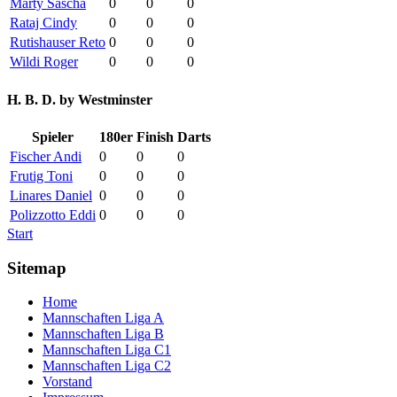
Marty Sascha
0
0
0
Rataj Cindy
0
0
0
Rutishauser Reto
0
0
0
Wildi Roger
0
0
0
H. B. D. by Westminster
Spieler
180er
Finish
Darts
Fischer Andi
0
0
0
Frutig Toni
0
0
0
Linares Daniel
0
0
0
Polizzotto Eddi
0
0
0
Start
Sitemap
Home
Mannschaften Liga A
Mannschaften Liga B
Mannschaften Liga C1
Mannschaften Liga C2
Vorstand