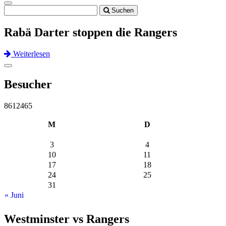
Toggle
Suchen
navigation
Rabä Darter stoppen die Rangers
Weiterlesen
Previous
Next
Toggle
navigation
Besucher
8612465
M
D
3
4
10
11
17
18
24
25
31
« Juni
Westminster vs Rangers