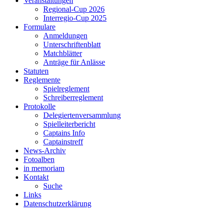
Veranstaltungen
Regional-Cup 2026
Interregio-Cup 2025
Formulare
Anmeldungen
Unterschriftenblatt
Matchblätter
Anträge für Anlässe
Statuten
Reglemente
Spielreglement
Schreiberreglement
Protokolle
Delegiertenversammlung
Spielleiterbericht
Captains Info
Captainstreff
News-Archiv
Fotoalben
in memoriam
Kontakt
Suche
Links
Datenschutzerklärung