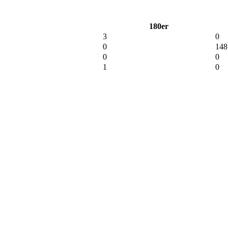
180er
3
0
0
148
0
0
1
0