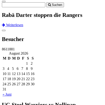
Toggle
Suchen
navigation
Rabä Darter stoppen die Rangers
Weiterlesen
Previous
Next
Toggle
navigation
Besucher
8611881
August 2026
M
D
M
D
F
S
S
1
2
3
4
5
6
7
8
9
10
11
12
13
14
15
16
17
18
19
20
21
22
23
24
25
26
27
28
29
30
31
« Juni
UG Steel Warriors vs Nollipap