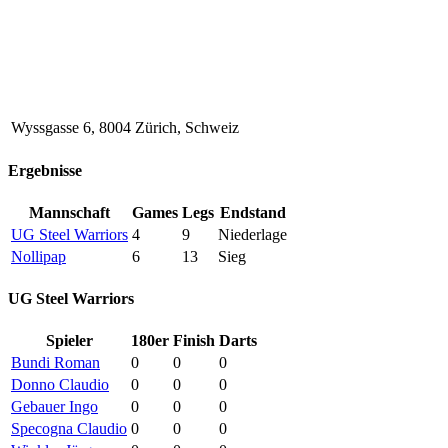
Wyssgasse 6, 8004 Zürich, Schweiz
Ergebnisse
Mannschaft
Games
Legs
Endstand
UG Steel Warriors
4
9
Niederlage
Nollipap
6
13
Sieg
UG Steel Warriors
Spieler
180er
Finish
Darts
Bundi Roman
0
0
0
Donno Claudio
0
0
0
Gebauer Ingo
0
0
0
Specogna Claudio
0
0
0