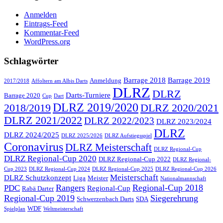
Anmelden
Eintrags-Feed
Kommentar-Feed
WordPress.org
Schlagwörter
Barrage 2018
Barrage 2019
Anmeldung
2017/2018
Affoltern am Albis Darts
DLRZ
DLRZ
Darts-Turniere
Barrage 2020
Cup
Dart
DLRZ 2019/2020
2018/2019
DLRZ 2020/2021
DLRZ 2021/2022
DLRZ 2022/2023
DLRZ 2023/2024
DLRZ
DLRZ 2024/2025
DLRZ 2025/2026
DLRZ Aufstiegsspiel
Coronavirus
DLRZ Meisterschaft
DLRZ Regional-Cup
DLRZ Regional-Cup 2020
DLRZ Regional-Cup 2022
DLRZ Regional-
Cup 2023
DLRZ Regional-Cup 2024
DLRZ Regional-Cup 2025
DLRZ Regional-Cup 2026
Meisterschaft
DLRZ Schutzkonzept
Liga
Meister
Nationalmannschaft
Rangers
Regional-Cup 2018
PDC
Regional-Cup
Rabä Darter
Regional-Cup 2019
Siegerehrung
Schwerzenbach Darts
SDA
WDF
Spielplan
Weltmeisterschaft