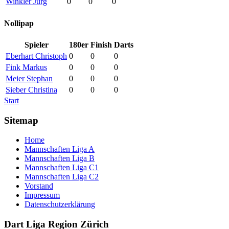
Winkler Jürg
0
0
0
Nollipap
Spieler
180er
Finish
Darts
Eberhart Christoph
0
0
0
Fink Markus
0
0
0
Meier Stephan
0
0
0
Sieber Christina
0
0
0
Start
Sitemap
Home
Mannschaften Liga A
Mannschaften Liga B
Mannschaften Liga C1
Mannschaften Liga C2
Vorstand
Impressum
Datenschutzerklärung
Dart Liga Region Zürich