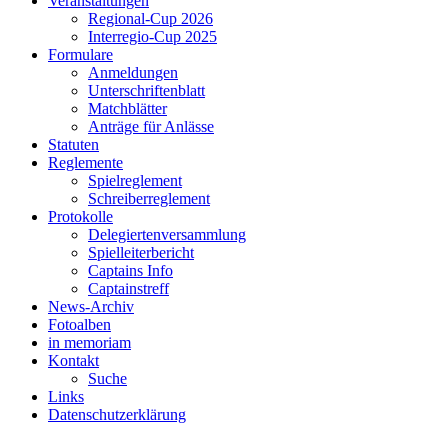
Veranstaltungen
Regional-Cup 2026
Interregio-Cup 2025
Formulare
Anmeldungen
Unterschriftenblatt
Matchblätter
Anträge für Anlässe
Statuten
Reglemente
Spielreglement
Schreiberreglement
Protokolle
Delegiertenversammlung
Spielleiterbericht
Captains Info
Captainstreff
News-Archiv
Fotoalben
in memoriam
Kontakt
Suche
Links
Datenschutzerklärung