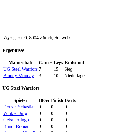
Wyssgasse 6, 8004 Zürich, Schweiz
Ergebnisse
Mannschaft
Games
Legs
Endstand
UG Steel Warriors
7
15
Sieg
Bloody Monday
3
10
Niederlage
UG Steel Warriors
Spieler
180er
Finish
Darts
Donzel Sebastian
0
0
0
Winkler Jürg
0
0
0
Gebauer Ingo
0
0
0
Bundi Roman
0
0
0