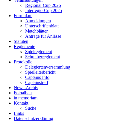
Veranstaltungen
Regional-Cup 2026
Interregio-Cup 2025
Formulare
Anmeldungen
Unterschriftenblatt
Matchblätter
Anträge für Anlässe
Statuten
Reglemente
Spielreglement
Schreiberreglement
Protokolle
Delegiertenversammlung
Spielleiterbericht
Captains Info
Captainstreff
News-Archiv
Fotoalben
in memoriam
Kontakt
Suche
Links
Datenschutzerklärung