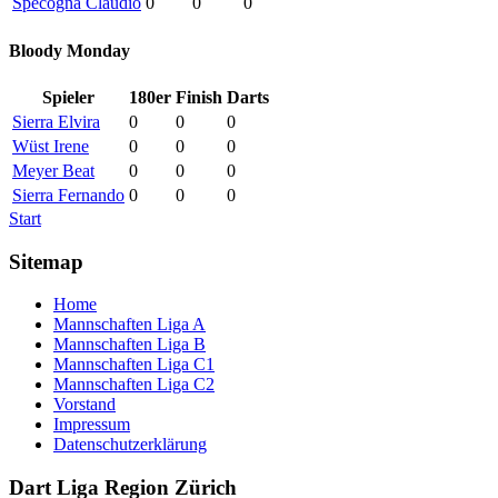
Specogna Claudio
0
0
0
Bloody Monday
Spieler
180er
Finish
Darts
Sierra Elvira
0
0
0
Wüst Irene
0
0
0
Meyer Beat
0
0
0
Sierra Fernando
0
0
0
Start
Sitemap
Home
Mannschaften Liga A
Mannschaften Liga B
Mannschaften Liga C1
Mannschaften Liga C2
Vorstand
Impressum
Datenschutzerklärung
Dart Liga Region Zürich