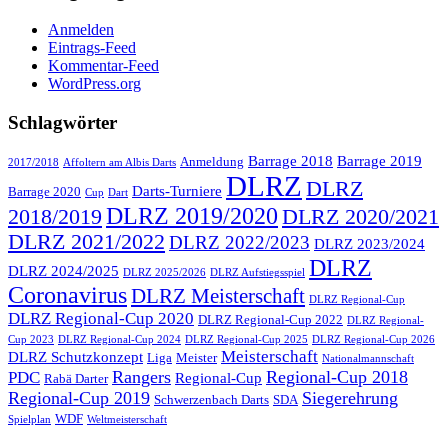
Anmelden
Eintrags-Feed
Kommentar-Feed
WordPress.org
Schlagwörter
Barrage 2018
Barrage 2019
Anmeldung
2017/2018
Affoltern am Albis Darts
DLRZ
DLRZ
Darts-Turniere
Barrage 2020
Cup
Dart
DLRZ 2019/2020
2018/2019
DLRZ 2020/2021
DLRZ 2021/2022
DLRZ 2022/2023
DLRZ 2023/2024
DLRZ
DLRZ 2024/2025
DLRZ 2025/2026
DLRZ Aufstiegsspiel
Coronavirus
DLRZ Meisterschaft
DLRZ Regional-Cup
DLRZ Regional-Cup 2020
DLRZ Regional-Cup 2022
DLRZ Regional-
Cup 2023
DLRZ Regional-Cup 2024
DLRZ Regional-Cup 2025
DLRZ Regional-Cup 2026
Meisterschaft
DLRZ Schutzkonzept
Liga
Meister
Nationalmannschaft
Rangers
Regional-Cup 2018
PDC
Regional-Cup
Rabä Darter
Regional-Cup 2019
Siegerehrung
Schwerzenbach Darts
SDA
WDF
Spielplan
Weltmeisterschaft