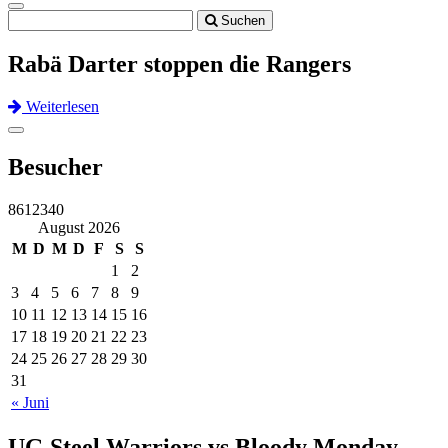
Toggle
Suchen
navigation
Rabä Darter stoppen die Rangers
Weiterlesen
Previous
Next
Toggle
navigation
Besucher
8612340
August 2026
M
D
M
D
F
S
S
1
2
3
4
5
6
7
8
9
10
11
12
13
14
15
16
17
18
19
20
21
22
23
24
25
26
27
28
29
30
31
« Juni
UG Steel Warriors vs Bloody Monday