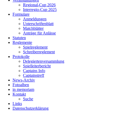
Veranstaltungen
Regional-Cup 2026
Interregio-Cup 2025
Formulare
Anmeldungen
Unterschriftenblatt
Matchblätter
Anträge für Anlässe
Statuten
Reglemente
Spielreglement
Schreiberreglement
Protokolle
Delegiertenversammlung
Spielleiterbericht
Captains Info
Captainstreff
News-Archiv
Fotoalben
in memoriam
Kontakt
Suche
Links
Datenschutzerklärung