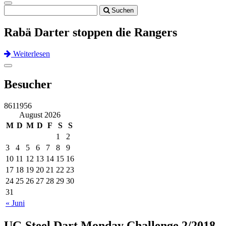
Toggle
Suchen
navigation
Rabä Darter stoppen die Rangers
Weiterlesen
Previous
Next
Toggle
navigation
Besucher
8611956
August 2026
M
D
M
D
F
S
S
1
2
3
4
5
6
7
8
9
10
11
12
13
14
15
16
17
18
19
20
21
22
23
24
25
26
27
28
29
30
31
« Juni
UG Steel Dart Monday Challenge 2/2018