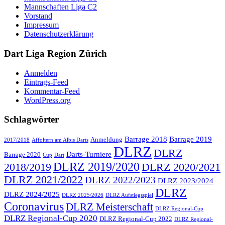
Mannschaften Liga C2
Vorstand
Impressum
Datenschutzerklärung
Dart Liga Region Zürich
Anmelden
Eintrags-Feed
Kommentar-Feed
WordPress.org
Schlagwörter
Barrage 2018
Barrage 2019
Anmeldung
2017/2018
Affoltern am Albis Darts
DLRZ
DLRZ
Darts-Turniere
Barrage 2020
Cup
Dart
DLRZ 2019/2020
2018/2019
DLRZ 2020/2021
DLRZ 2021/2022
DLRZ 2022/2023
DLRZ 2023/2024
DLRZ
DLRZ 2024/2025
DLRZ 2025/2026
DLRZ Aufstiegsspiel
Coronavirus
DLRZ Meisterschaft
DLRZ Regional-Cup
DLRZ Regional-Cup 2020
DLRZ Regional-Cup 2022
DLRZ Regional-