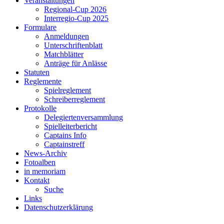
Veranstaltungen
Regional-Cup 2026
Interregio-Cup 2025
Formulare
Anmeldungen
Unterschriftenblatt
Matchblätter
Anträge für Anlässe
Statuten
Reglemente
Spielreglement
Schreiberreglement
Protokolle
Delegiertenversammlung
Spielleiterbericht
Captains Info
Captainstreff
News-Archiv
Fotoalben
in memoriam
Kontakt
Suche
Links
Datenschutzerklärung