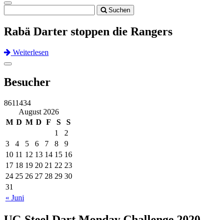
Toggle
Suchen
navigation
Rabä Darter stoppen die Rangers
Weiterlesen
Previous
Next
Toggle
navigation
Besucher
8611434
August 2026
M
D
M
D
F
S
S
1
2
3
4
5
6
7
8
9
10
11
12
13
14
15
16
17
18
19
20
21
22
23
24
25
26
27
28
29
30
31
« Juni
UG Steel Dart Monday Challenge 2020