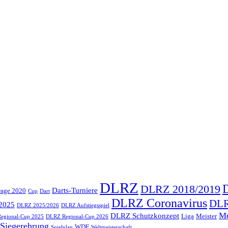
DLRZ
DLRZ 2018/2019
Darts-Turniere
rage 2020
Cup
Dart
DLRZ Coronavirus
DLR
2025
DLRZ 2025/2026
DLRZ Aufstiegsspiel
Me
DLRZ Schutzkonzept
Liga
Meister
egional-Cup 2025
DLRZ Regional-Cup 2026
Siegerehrung
WDF
Spielplan
Weltmeisterschaft