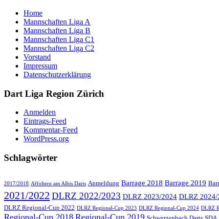
Home
Mannschaften Liga A
Mannschaften Liga B
Mannschaften Liga C1
Mannschaften Liga C2
Vorstand
Impressum
Datenschutzerklärung
Dart Liga Region Zürich
Anmelden
Eintrags-Feed
Kommentar-Feed
WordPress.org
Schlagwörter
Barrage 2018
Barrage 2019
Anmeldung
Bar
2017/2018
Affoltern am Albis Darts
2021/2022
DLRZ 2022/2023
DLRZ 2023/2024
DLRZ 2024/
DLRZ Regional-Cup 2022
DLRZ Regional-Cup 2023
DLRZ Regional-Cup 2024
DLRZ R
Regional-Cup 2018
Regional-Cup 2019
Schwerzenbach Darts
SDA