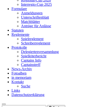
Regional-Cup 2026
Interregio-Cup 2025
Formulare
Anmeldungen
Unterschriftenblatt
Matchblätter
Anträge für Anlässe
Statuten
Reglemente
Spielreglement
Schreiberreglement
Protokolle
Delegiertenversammlung
Spielleiterbericht
Captains Info
Captainstreff
News-Archiv
Fotoalben
in memoriam
Kontakt
Suche
Links
Datenschutzerklärung
Toggle