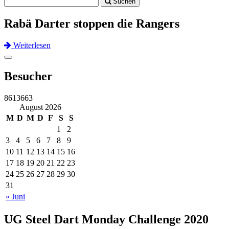
Suchen
navigation
Rabä Darter stoppen die Rangers
Weiterlesen
Previous
Next
Toggle
navigation
Besucher
8613663
August 2026
M
D
M
D
F
S
S
1
2
3
4
5
6
7
8
9
10
11
12
13
14
15
16
17
18
19
20
21
22
23
24
25
26
27
28
29
30
31
« Juni
UG Steel Dart Monday Challenge 2020