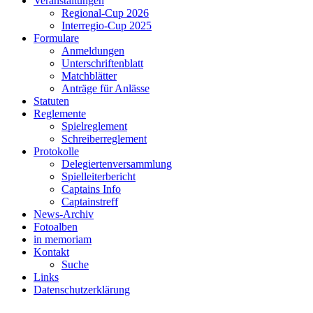
Veranstaltungen
Regional-Cup 2026
Interregio-Cup 2025
Formulare
Anmeldungen
Unterschriftenblatt
Matchblätter
Anträge für Anlässe
Statuten
Reglemente
Spielreglement
Schreiberreglement
Protokolle
Delegiertenversammlung
Spielleiterbericht
Captains Info
Captainstreff
News-Archiv
Fotoalben
in memoriam
Kontakt
Suche
Links
Datenschutzerklärung