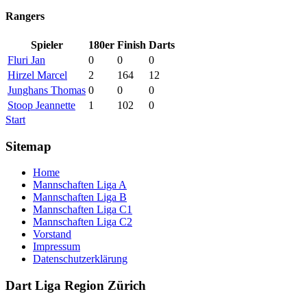
Rangers
Spieler
180er
Finish
Darts
Fluri Jan
0
0
0
Hirzel Marcel
2
164
12
Junghans Thomas
0
0
0
Stoop Jeannette
1
102
0
Start
Sitemap
Home
Mannschaften Liga A
Mannschaften Liga B
Mannschaften Liga C1
Mannschaften Liga C2
Vorstand
Impressum
Datenschutzerklärung
Dart Liga Region Zürich