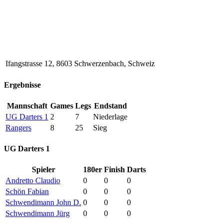
Ifangstrasse 12, 8603 Schwerzenbach, Schweiz
Ergebnisse
Mannschaft
Games
Legs
Endstand
UG Darters 1
2
7
Niederlage
Rangers
8
25
Sieg
UG Darters 1
Spieler
180er
Finish
Darts
Andretto Claudio
0
0
0
Schön Fabian
0
0
0
Schwendimann John D.
0
0
0
Schwendimann Jürg
0
0
0