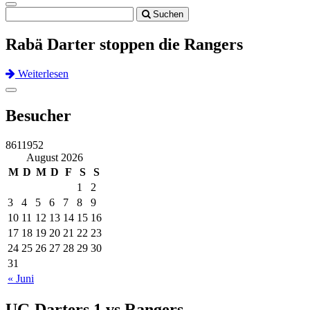
Toggle
Suchen
navigation
Rabä Darter stoppen die Rangers
Weiterlesen
Previous
Next
Toggle
navigation
Besucher
8611952
August 2026
M
D
M
D
F
S
S
1
2
3
4
5
6
7
8
9
10
11
12
13
14
15
16
17
18
19
20
21
22
23
24
25
26
27
28
29
30
31
« Juni
UG Darters 1 vs Rangers