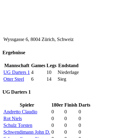
Wyssgasse 6, 8004 Zürich, Schweiz
Ergebnisse
Mannschaft
Games
Legs
Endstand
UG Darters 1
4
10
Niederlage
Otter Steel
6
14
Sieg
UG Darters 1
Spieler
180er
Finish
Darts
Andretto Claudio
0
0
0
Rot Niels
0
0
0
Schulz Torsten
0
0
0
Schwendimann John D.
0
0
0