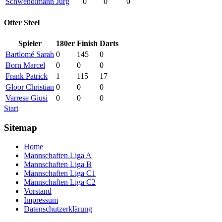
Schwendimann Jürg
0
0
0
Otter Steel
Spieler
180er
Finish
Darts
Bartlomé Sarah
0
145
0
Born Marcel
0
0
0
Frank Patrick
1
115
17
Gloor Christian
0
0
0
Varrese Giusi
0
0
0
Start
Sitemap
Home
Mannschaften Liga A
Mannschaften Liga B
Mannschaften Liga C1
Mannschaften Liga C2
Vorstand
Impressum
Datenschutzerklärung