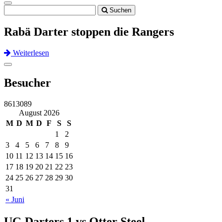
Toggle
Suchen
navigation
Rabä Darter stoppen die Rangers
Weiterlesen
Previous
Next
Toggle
navigation
Besucher
8613089
August 2026
M
D
M
D
F
S
S
1
2
3
4
5
6
7
8
9
10
11
12
13
14
15
16
17
18
19
20
21
22
23
24
25
26
27
28
29
30
31
« Juni
UG Darters 1 vs Otter Steel