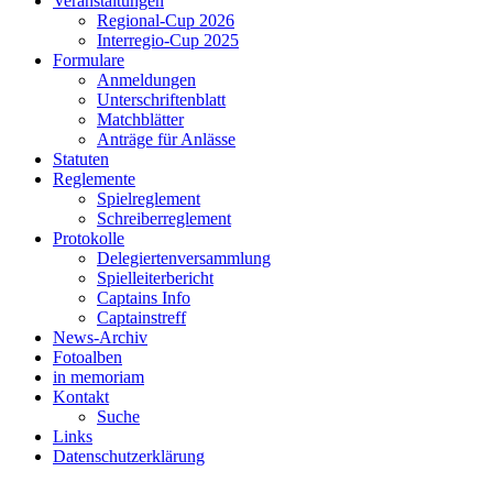
Veranstaltungen
Regional-Cup 2026
Interregio-Cup 2025
Formulare
Anmeldungen
Unterschriftenblatt
Matchblätter
Anträge für Anlässe
Statuten
Reglemente
Spielreglement
Schreiberreglement
Protokolle
Delegiertenversammlung
Spielleiterbericht
Captains Info
Captainstreff
News-Archiv
Fotoalben
in memoriam
Kontakt
Suche
Links
Datenschutzerklärung