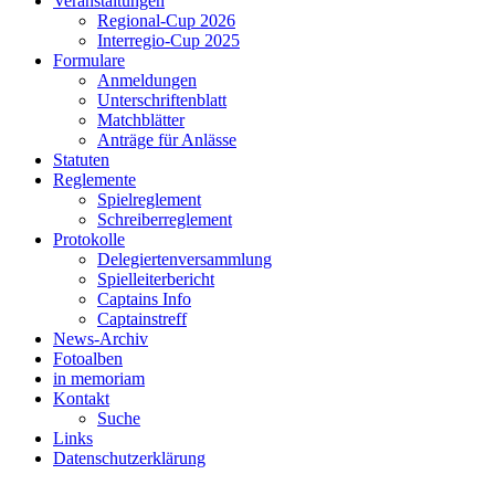
Veranstaltungen
Regional-Cup 2026
Interregio-Cup 2025
Formulare
Anmeldungen
Unterschriftenblatt
Matchblätter
Anträge für Anlässe
Statuten
Reglemente
Spielreglement
Schreiberreglement
Protokolle
Delegiertenversammlung
Spielleiterbericht
Captains Info
Captainstreff
News-Archiv
Fotoalben
in memoriam
Kontakt
Suche
Links
Datenschutzerklärung