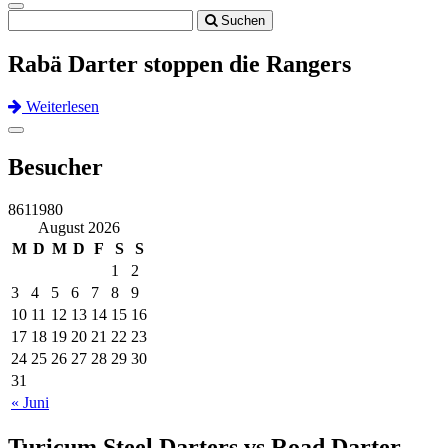
Toggle
Suchen
navigation
Rabä Darter stoppen die Rangers
Weiterlesen
Previous
Next
Toggle
navigation
Besucher
8611980
August 2026
M
D
M
D
F
S
S
1
2
3
4
5
6
7
8
9
10
11
12
13
14
15
16
17
18
19
20
21
22
23
24
25
26
27
28
29
30
31
« Juni
Turicum Steel Darters vs Road Darter