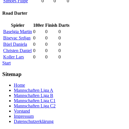
Simões Filipe
0
0
0
Road Darter
Spieler
180er
Finish
Darts
Baselgia Martin
0
0
0
Bisevac Srdjan
0
0
0
Büel Daniela
0
0
0
Christen Daniel
0
0
0
Koller Lars
0
0
0
Start
Sitemap
Home
Mannschaften Liga A
Mannschaften Liga B
Mannschaften Liga C1
Mannschaften Liga C2
Vorstand
Impressum
Datenschutzerklärung