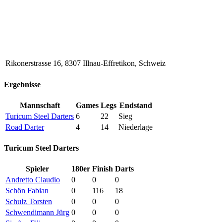
Rikonerstrasse 16, 8307 Illnau-Effretikon, Schweiz
Ergebnisse
Mannschaft
Games
Legs
Endstand
Turicum Steel Darters
6
22
Sieg
Road Darter
4
14
Niederlage
Turicum Steel Darters
Spieler
180er
Finish
Darts
Andretto Claudio
0
0
0
Schön Fabian
0
116
18
Schulz Torsten
0
0
0
Schwendimann Jürg
0
0
0