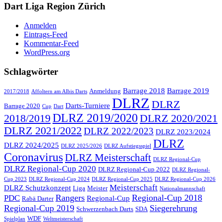
Dart Liga Region Zürich
Anmelden
Eintrags-Feed
Kommentar-Feed
WordPress.org
Schlagwörter
Barrage 2018
Barrage 2019
Anmeldung
2017/2018
Affoltern am Albis Darts
DLRZ
DLRZ
Darts-Turniere
Barrage 2020
Cup
Dart
DLRZ 2019/2020
2018/2019
DLRZ 2020/2021
DLRZ 2021/2022
DLRZ 2022/2023
DLRZ 2023/2024
DLRZ
DLRZ 2024/2025
DLRZ 2025/2026
DLRZ Aufstiegsspiel
Coronavirus
DLRZ Meisterschaft
DLRZ Regional-Cup
DLRZ Regional-Cup 2020
DLRZ Regional-Cup 2022
DLRZ Regional-
Cup 2023
DLRZ Regional-Cup 2024
DLRZ Regional-Cup 2025
DLRZ Regional-Cup 2026
Meisterschaft
DLRZ Schutzkonzept
Liga
Meister
Nationalmannschaft
Rangers
Regional-Cup 2018
PDC
Regional-Cup
Rabä Darter
Regional-Cup 2019
Siegerehrung
Schwerzenbach Darts
SDA
WDF
Spielplan
Weltmeisterschaft