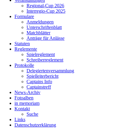
Veranstaltungen
Regional-Cup 2026
Interregio-Cup 2025
Formulare
Anmeldungen
Unterschriftenblatt
Matchblätter
Anträge für Anlässe
Statuten
Reglemente
Spielreglement
Schreiberreglement
Protokolle
Delegiertenversammlung
Spielleiterbericht
Captains Info
Captainstreff
News-Archiv
Fotoalben
in memoriam
Kontakt
Suche
Links
Datenschutzerklärung