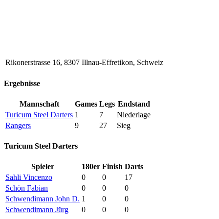
Rikonerstrasse 16, 8307 Illnau-Effretikon, Schweiz
Ergebnisse
Mannschaft
Games
Legs
Endstand
Turicum Steel Darters
1
7
Niederlage
Rangers
9
27
Sieg
Turicum Steel Darters
Spieler
180er
Finish
Darts
Sahli Vincenzo
0
0
17
Schön Fabian
0
0
0
Schwendimann John D.
1
0
0
Schwendimann Jürg
0
0
0