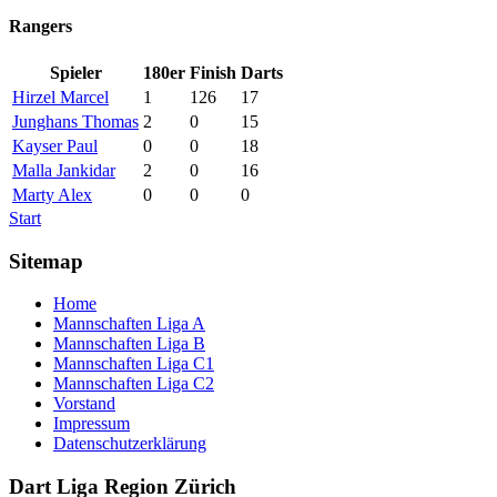
Rangers
Spieler
180er
Finish
Darts
Hirzel Marcel
1
126
17
Junghans Thomas
2
0
15
Kayser Paul
0
0
18
Malla Jankidar
2
0
16
Marty Alex
0
0
0
Start
Sitemap
Home
Mannschaften Liga A
Mannschaften Liga B
Mannschaften Liga C1
Mannschaften Liga C2
Vorstand
Impressum
Datenschutzerklärung
Dart Liga Region Zürich