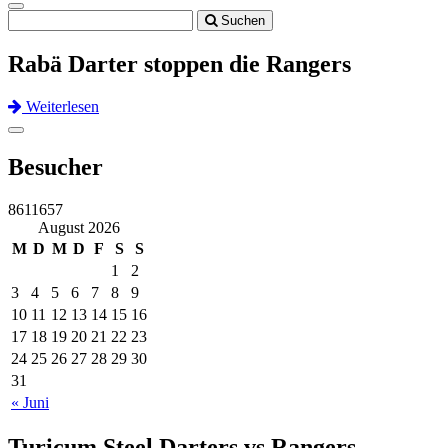
Toggle
Suchen
navigation
Rabä Darter stoppen die Rangers
Weiterlesen
Previous
Next
Toggle
navigation
Besucher
8611657
August 2026
M
D
M
D
F
S
S
1
2
3
4
5
6
7
8
9
10
11
12
13
14
15
16
17
18
19
20
21
22
23
24
25
26
27
28
29
30
31
« Juni
Turicum Steel Darters vs Rangers