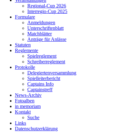
Veranstaltungen
Regional-Cup 2026
Interregio-Cup 2025
Formulare
Anmeldungen
Unterschriftenblatt
Matchblätter
Anträge für Anlässe
Statuten
Reglemente
Spielreglement
Schreiberreglement
Protokolle
Delegiertenversammlung
Spielleiterbericht
Captains Info
Captainstreff
News-Archiv
Fotoalben
in memoriam
Kontakt
Suche
Links
Datenschutzerklärung