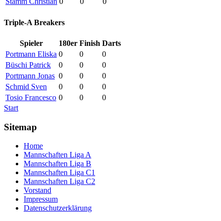
Stamm Christian
0
0
0
Triple-A Breakers
Spieler
180er
Finish
Darts
Portmann Eliska
0
0
0
Büschi Patrick
0
0
0
Portmann Jonas
0
0
0
Schmid Sven
0
0
0
Tosio Francesco
0
0
0
Start
Sitemap
Home
Mannschaften Liga A
Mannschaften Liga B
Mannschaften Liga C1
Mannschaften Liga C2
Vorstand
Impressum
Datenschutzerklärung