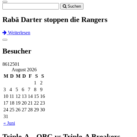
Toggle
Suchen
navigation
Rabä Darter stoppen die Rangers
Weiterlesen
Previous
Next
Toggle
navigation
Besucher
8612501
August 2026
M
D
M
D
F
S
S
1
2
3
4
5
6
7
8
9
10
11
12
13
14
15
16
17
18
19
20
21
22
23
24
25
26
27
28
29
30
31
« Juni
Triple-A – OBG vs Triple-A Breakers