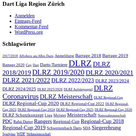
Dart Liga Region Zürich
Anmelden
Eintrags-Feed
Kommentar-Feed
WordPress.org
Schlagwörter
Barrage 2018
Barrage 2019
Anmeldung
2017/2018
Affoltern am Albis Darts
DLRZ
DLRZ
Darts-Turniere
Barrage 2020
Cup
Dart
DLRZ 2019/2020
2018/2019
DLRZ 2020/2021
DLRZ 2021/2022
DLRZ 2022/2023
DLRZ 2023/2024
DLRZ
DLRZ 2024/2025
DLRZ 2025/2026
DLRZ Aufstiegsspiel
Coronavirus
DLRZ Meisterschaft
DLRZ Regional-Cup
DLRZ Regional-Cup 2020
DLRZ Regional-Cup 2022
DLRZ Regional-
Cup 2023
DLRZ Regional-Cup 2024
DLRZ Regional-Cup 2025
DLRZ Regional-Cup 2026
Meisterschaft
DLRZ Schutzkonzept
Liga
Meister
Nationalmannschaft
Rangers
Regional-Cup 2018
PDC
Regional-Cup
Rabä Darter
Regional-Cup 2019
Siegerehrung
Schwerzenbach Darts
SDA
WDF
Spielplan
Weltmeisterschaft