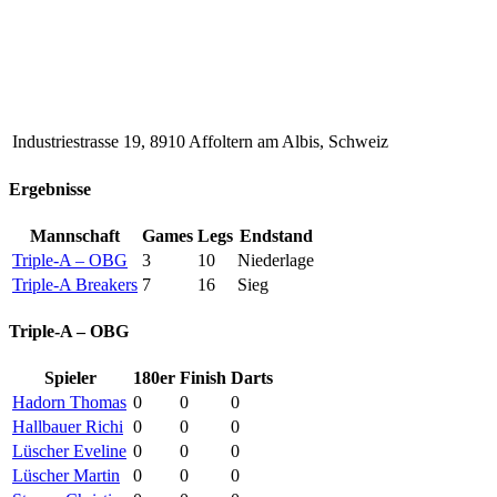
Industriestrasse 19, 8910 Affoltern am Albis, Schweiz
Ergebnisse
Mannschaft
Games
Legs
Endstand
Triple-A – OBG
3
10
Niederlage
Triple-A Breakers
7
16
Sieg
Triple-A – OBG
Spieler
180er
Finish
Darts
Hadorn Thomas
0
0
0
Hallbauer Richi
0
0
0
Lüscher Eveline
0
0
0
Lüscher Martin
0
0
0