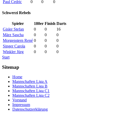
Paul Cedric
0
0
0
Schwerzi Rebels
Spieler
180er
Finish
Darts
Gisler Stefan
0
0
16
März Sascha
0
0
0
Morgenstern René
0
0
0
Singer Carola
0
0
0
Winkler Jürg
0
0
0
Start
Sitemap
Home
Mannschaften Liga A
Mannschaften Liga B
Mannschaften Liga C1
Mannschaften Liga C2
Vorstand
Impressum
Datenschutzerklärung