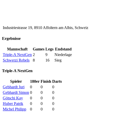
Industriestrasse 19, 8910 Affoltern am Albis, Schweiz
Ergebnisse
Mannschaft
Games
Legs
Endstand
Triple-A NextGen
2
9
Niederlage
Schwerzi Rebels
8
16
Sieg
Triple-A NextGen
Spieler
180er
Finish
Darts
Gebhardt Juri
0
0
0
Gebhardt Simon
0
0
0
Götschi Kay
0
0
0
Huber Patrik
0
0
0
Michel Philipp
0
0
0