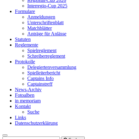
Regional-Cup 2026
Interregio-Cup 2025
Formulare
Anmeldungen
Unterschriftenblatt
Matchblätter
Anträge für Anlässe
Statuten
Reglemente
Spielreglement
Schreiberreglement
Protokolle
Delegiertenversammlung
Spielleiterbericht
Captains Info
Captainstreff
News-Archiv
Fotoalben
in memoriam
Kontakt
Suche
Links
Datenschutzerklärung
Toggle