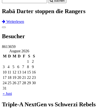
Suchen
navigation
Rabä Darter stoppen die Rangers
Weiterlesen
Previous
Next
Toggle
navigation
Besucher
8613659
August 2026
M
D
M
D
F
S
S
1
2
3
4
5
6
7
8
9
10
11
12
13
14
15
16
17
18
19
20
21
22
23
24
25
26
27
28
29
30
31
« Juni
Triple-A NextGen vs Schwerzi Rebels