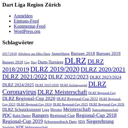
Dart Liga Region Zürich
Anmelden
Eintrags-Feed
Kommentar-Feed
WordPress.org
Schlagwörter
Barrage 2018
Barrage 2019
Anmeldung
2017/2018
Affoltern am Albis Darts
DLRZ
DLRZ
Darts-Turniere
Barrage 2020
Cup
Dart
DLRZ 2019/2020
2018/2019
DLRZ 2020/2021
DLRZ 2021/2022
DLRZ 2022/2023
DLRZ 2023/2024
DLRZ
DLRZ 2024/2025
DLRZ 2025/2026
DLRZ Aufstiegsspiel
Coronavirus
DLRZ Meisterschaft
DLRZ Regional-Cup
DLRZ Regional-Cup 2020
DLRZ Regional-Cup 2022
DLRZ Regional-
Cup 2023
DLRZ Regional-Cup 2024
DLRZ Regional-Cup 2025
DLRZ Regional-Cup 2026
Meisterschaft
DLRZ Schutzkonzept
Liga
Meister
Nationalmannschaft
Rangers
Regional-Cup 2018
PDC
Regional-Cup
Rabä Darter
Regional-Cup 2019
Siegerehrung
Schwerzenbach Darts
SDA
WDF
Spielplan
Weltmeisterschaft