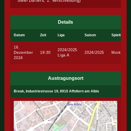
Steel Darters, 1. Verschiebung)
Details
Datum
Zeit
Liga
Saison
Spieltag
16.
2024/2025
Dezember
19:30
2024/2025
Montag
Liga A
2024
Austragungsort
Break, Industriestrasse 19, 8910 Affoltern am Albis