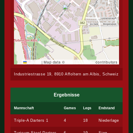
Leaflet
|
Map data ©
OpenStreetMap
contributors
Industriestrasse 19, 8910 Affoltern am Albis, Schweiz
Ergebnisse
Mannschaft
Games
Legs
Endstand
Triple-A Darters 1
4
18
Niederlage
Turicum Steel Darters
6
19
Sieg