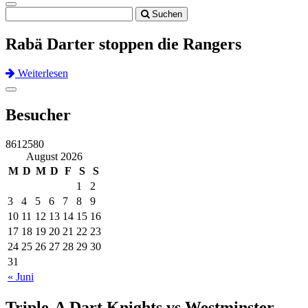
Toggle
Suchen
navigation
Rabä Darter stoppen die Rangers
Weiterlesen
Previous
Next
Toggle
navigation
Besucher
8612580
August 2026
M
D
M
D
F
S
S
1
2
3
4
5
6
7
8
9
10
11
12
13
14
15
16
17
18
19
20
21
22
23
24
25
26
27
28
29
30
31
« Juni
Triple-A Dart Knights vs Westminster