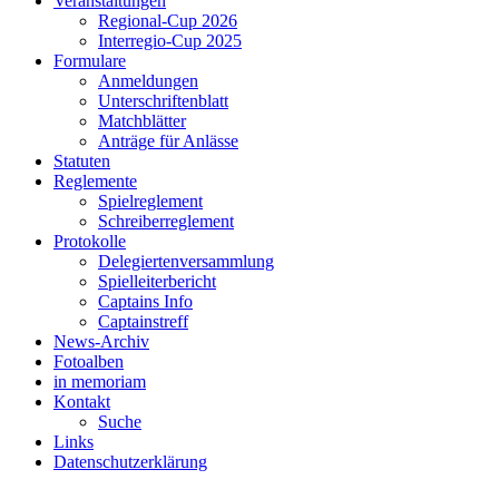
Veranstaltungen
Regional-Cup 2026
Interregio-Cup 2025
Formulare
Anmeldungen
Unterschriftenblatt
Matchblätter
Anträge für Anlässe
Statuten
Reglemente
Spielreglement
Schreiberreglement
Protokolle
Delegiertenversammlung
Spielleiterbericht
Captains Info
Captainstreff
News-Archiv
Fotoalben
in memoriam
Kontakt
Suche
Links
Datenschutzerklärung