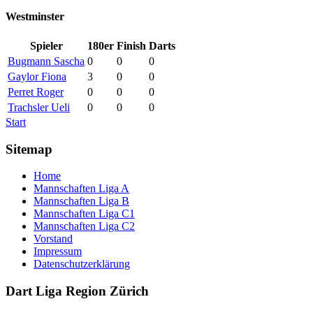
Westminster
Spieler
180er
Finish
Darts
Bugmann Sascha
0
0
0
Gaylor Fiona
3
0
0
Perret Roger
0
0
0
Trachsler Ueli
0
0
0
Start
Sitemap
Home
Mannschaften Liga A
Mannschaften Liga B
Mannschaften Liga C1
Mannschaften Liga C2
Vorstand
Impressum
Datenschutzerklärung
Dart Liga Region Zürich