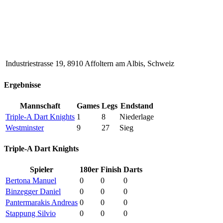
Industriestrasse 19, 8910 Affoltern am Albis, Schweiz
Ergebnisse
Mannschaft
Games
Legs
Endstand
Triple-A Dart Knights
1
8
Niederlage
Westminster
9
27
Sieg
Triple-A Dart Knights
Spieler
180er
Finish
Darts
Bertona Manuel
0
0
0
Binzegger Daniel
0
0
0
Pantermarakis Andreas
0
0
0
Stappung Silvio
0
0
0